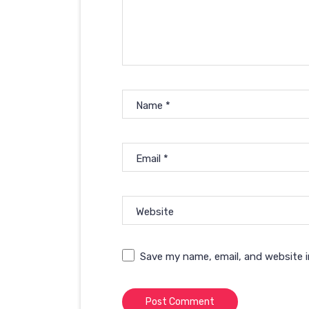
Name
*
Email
*
Website
Save my name, email, and website i