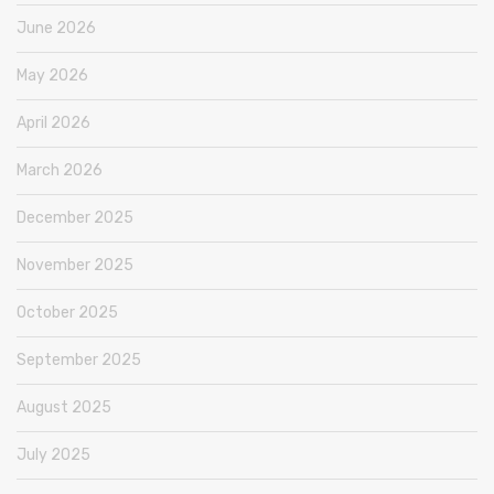
June 2026
May 2026
April 2026
March 2026
December 2025
November 2025
October 2025
September 2025
August 2025
July 2025