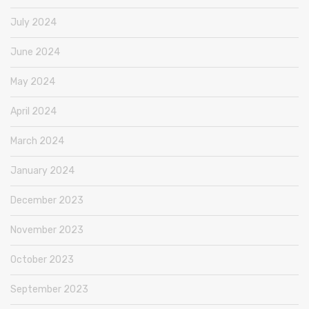
July 2024
June 2024
May 2024
April 2024
March 2024
January 2024
December 2023
November 2023
October 2023
September 2023