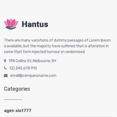
There are many variations of dummy passages of Lorem Ipsum
a available, but the majority have suffered that is alteration in
some that form injected humour or randomised.
198 Collins St, Melbourne, NY
12) 345 678 910
email@companyname.com
Categories
agen slot777