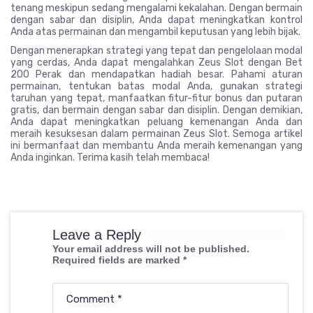
tenang meskipun sedang mengalami kekalahan. Dengan bermain
dengan sabar dan disiplin, Anda dapat meningkatkan kontrol
Anda atas permainan dan mengambil keputusan yang lebih bijak.
Dengan menerapkan strategi yang tepat dan pengelolaan modal
yang cerdas, Anda dapat mengalahkan Zeus Slot dengan Bet
200 Perak dan mendapatkan hadiah besar. Pahami aturan
permainan, tentukan batas modal Anda, gunakan strategi
taruhan yang tepat, manfaatkan fitur-fitur bonus dan putaran
gratis, dan bermain dengan sabar dan disiplin. Dengan demikian,
Anda dapat meningkatkan peluang kemenangan Anda dan
meraih kesuksesan dalam permainan Zeus Slot. Semoga artikel
ini bermanfaat dan membantu Anda meraih kemenangan yang
Anda inginkan. Terima kasih telah membaca!
Leave a Reply
Your email address will not be published.
Required fields are marked
*
Comment
*