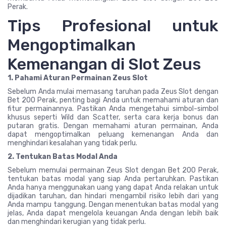
Perak.
Tips Profesional untuk
Mengoptimalkan
Kemenangan di Slot Zeus
1. Pahami Aturan Permainan Zeus Slot
Sebelum Anda mulai memasang taruhan pada Zeus Slot dengan
Bet 200 Perak, penting bagi Anda untuk memahami aturan dan
fitur permainannya. Pastikan Anda mengetahui simbol-simbol
khusus seperti Wild dan Scatter, serta cara kerja bonus dan
putaran gratis. Dengan memahami aturan permainan, Anda
dapat mengoptimalkan peluang kemenangan Anda dan
menghindari kesalahan yang tidak perlu.
2. Tentukan Batas Modal Anda
Sebelum memulai permainan Zeus Slot dengan Bet 200 Perak,
tentukan batas modal yang siap Anda pertaruhkan. Pastikan
Anda hanya menggunakan uang yang dapat Anda relakan untuk
dijadikan taruhan, dan hindari mengambil risiko lebih dari yang
Anda mampu tanggung. Dengan menentukan batas modal yang
jelas, Anda dapat mengelola keuangan Anda dengan lebih baik
dan menghindari kerugian yang tidak perlu.