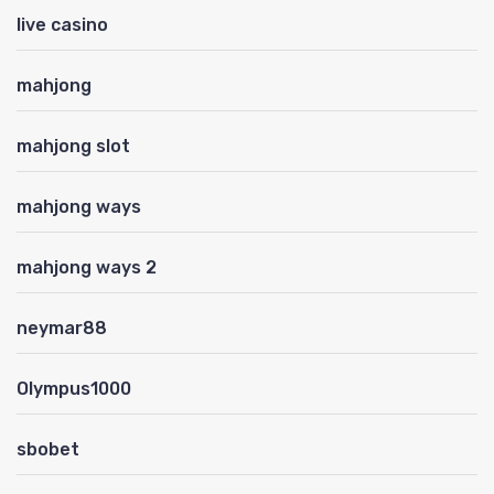
live casino
mahjong
mahjong slot
mahjong ways
mahjong ways 2
neymar88
Olympus1000
sbobet