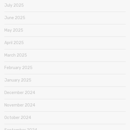
July 2025
June 2025
May 2025
April 2025
March 2025
February 2025
January 2025
December 2024
November 2024
October 2024