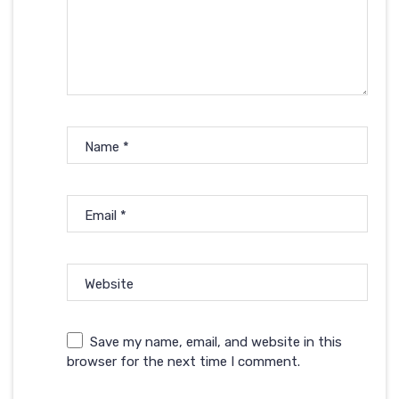
Name
*
Email
*
Website
Save my name, email, and website in this
browser for the next time I comment.