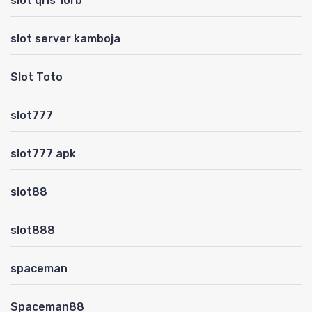
slot qris 10rb
slot server kamboja
Slot Toto
slot777
slot777 apk
slot88
slot888
spaceman
Spaceman88