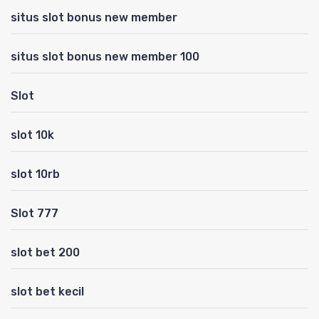
situs slot bonus new member
situs slot bonus new member 100
Slot
slot 10k
slot 10rb
Slot 777
slot bet 200
slot bet kecil