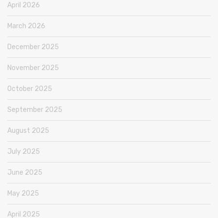
April 2026
March 2026
December 2025
November 2025
October 2025
September 2025
August 2025
July 2025
June 2025
May 2025
April 2025