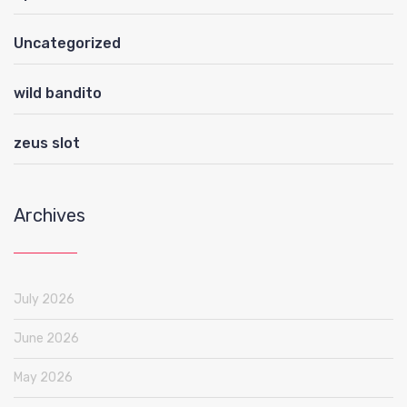
Uncategorized
wild bandito
zeus slot
Archives
July 2026
June 2026
May 2026