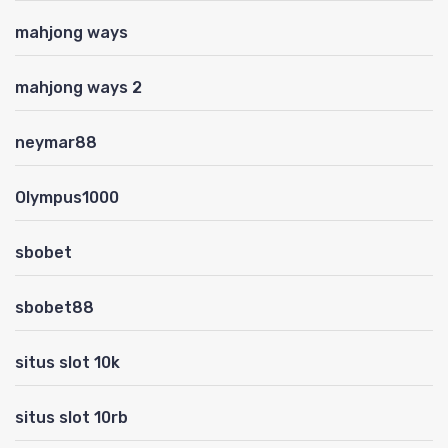
mahjong ways
mahjong ways 2
neymar88
Olympus1000
sbobet
sbobet88
situs slot 10k
situs slot 10rb