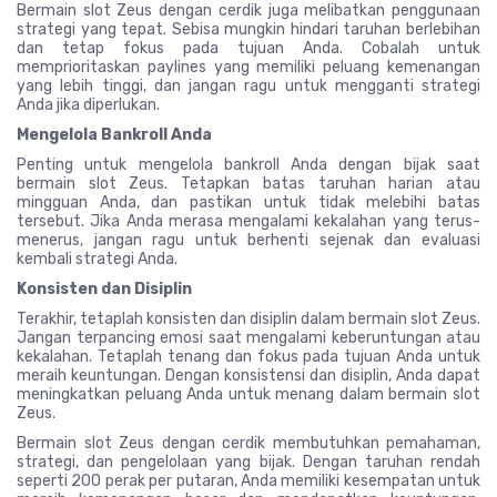
Bermain slot Zeus dengan cerdik juga melibatkan penggunaan
strategi yang tepat. Sebisa mungkin hindari taruhan berlebihan
dan tetap fokus pada tujuan Anda. Cobalah untuk
memprioritaskan paylines yang memiliki peluang kemenangan
yang lebih tinggi, dan jangan ragu untuk mengganti strategi
Anda jika diperlukan.
Mengelola Bankroll Anda
Penting untuk mengelola bankroll Anda dengan bijak saat
bermain slot Zeus. Tetapkan batas taruhan harian atau
mingguan Anda, dan pastikan untuk tidak melebihi batas
tersebut. Jika Anda merasa mengalami kekalahan yang terus-
menerus, jangan ragu untuk berhenti sejenak dan evaluasi
kembali strategi Anda.
Konsisten dan Disiplin
Terakhir, tetaplah konsisten dan disiplin dalam bermain slot Zeus.
Jangan terpancing emosi saat mengalami keberuntungan atau
kekalahan. Tetaplah tenang dan fokus pada tujuan Anda untuk
meraih keuntungan. Dengan konsistensi dan disiplin, Anda dapat
meningkatkan peluang Anda untuk menang dalam bermain slot
Zeus.
Bermain slot Zeus dengan cerdik membutuhkan pemahaman,
strategi, dan pengelolaan yang bijak. Dengan taruhan rendah
seperti 200 perak per putaran, Anda memiliki kesempatan untuk