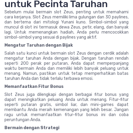
untuk Pecinta Taruhan
Sebelum mulai bermain slot Zeus, penting untuk memahami
cara kerjanya. Slot Zeus memiliki lima gulungan dan 30 paylines,
dan bertema dari mitologi Yunani kuno. Simbol-simbol yang
muncul di slot ini termasuk dewa Zeus, petir, elang, dan banyak
lagi. Untuk memenangkan hadiah, Anda perlu mencocokkan
simbol-simbol yang sesuai di paylines yang aktif.
Mengatur Taruhan dengan Bijak
Salah satu kunci untuk bermain slot Zeus dengan cerdik adalah
mengatur taruhan Anda dengan bijak. Dengan taruhan rendah
seperti 200 perak per putaran, Anda dapat memperpanjang
waktu bermain Anda dan memiliki lebih banyak peluang untuk
menang. Namun, pastikan untuk tetap memperhatikan batas
taruhan Anda dan tidak terlalu terbawa emosi.
Memanfaatkan Fitur Bonus
Slot Zeus juga dilengkapi dengan berbagai fitur bonus yang
dapat meningkatkan peluang Anda untuk menang. Fitur-fitur
seperti putaran gratis, simbol liar, dan mini-games dapat
membantu Anda meraih kemenangan yang lebih besar. Jangan
ragu untuk memanfaatkan fitur-fitur bonus ini dan coba
peruntungan Anda.
Bermain dengan Strategi