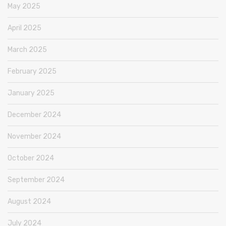
May 2025
April 2025
March 2025
February 2025
January 2025
December 2024
November 2024
October 2024
September 2024
August 2024
July 2024