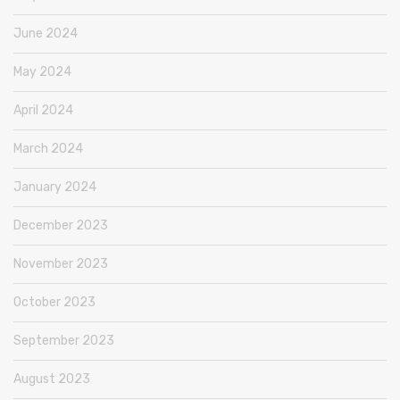
June 2024
May 2024
April 2024
March 2024
January 2024
December 2023
November 2023
October 2023
September 2023
August 2023