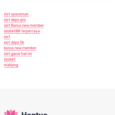
slot spaceman
slot depo qris
slot Bonus new member
sbobet88 terpercaya
slot
slot depo 5k
bonus new member
slot gacor hari ini
sbobet
mahjong