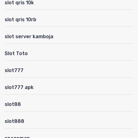
slot qris 10k
slot qris 10rb
slot server kamboja
Slot Toto
slot777
slot777 apk
slot88
slot888