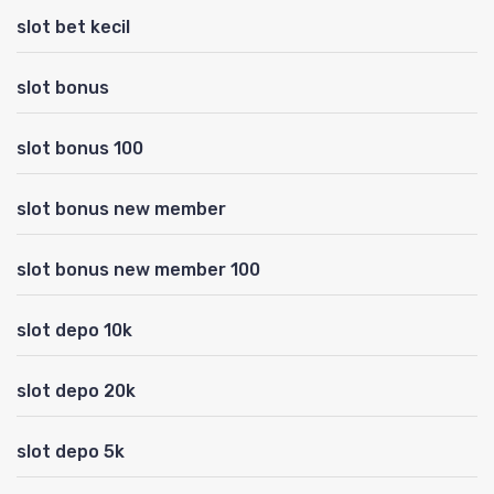
slot bet kecil
slot bonus
slot bonus 100
slot bonus new member
slot bonus new member 100
slot depo 10k
slot depo 20k
slot depo 5k