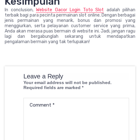
Kesimpulan
In conclusion,
Website Gacor Login Toto Slot
adalah pilihan
terbaik bagi para pecinta permainan slot online. Dengan berbagai
jenis permainan yang menarik, bonus dan promosi yang
menggiurkan, serta pelayanan customer service yang prima,
Anda akan merasa puas bermain di website ini. Jadi, jangan ragu
lagi dan bergabunglah sekarang untuk mendapatkan
pengalaman bermain yang tak terlupakan!
Leave a Reply
Your email address will not be published.
Required fields are marked
*
Comment
*