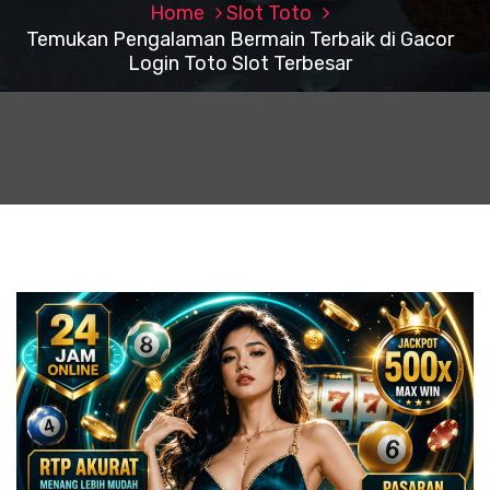
Home
Slot Toto
Temukan Pengalaman Bermain Terbaik di Gacor
Login Toto Slot Terbesar