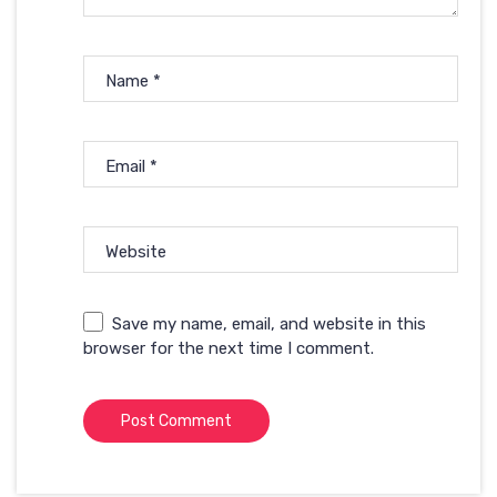
Name
*
Email
*
Website
Save my name, email, and website in this
browser for the next time I comment.