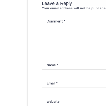
Leave a Reply
Your email address will not be publishe
Comment
*
Name
*
Email
*
Website