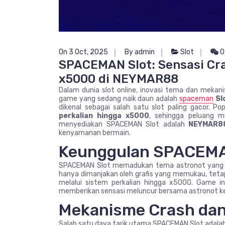
On 3 Oct, 2025
By admin
Slot
0
SPACEMAN Slot: Sensasi Cr
x5000 di NEYMAR88
Dalam dunia slot online, inovasi tema dan mekan
game yang sedang naik daun adalah
spaceman
Sl
dikenal sebagai salah satu slot paling gacor. 
perkalian hingga x5000
, sehingga peluang m
menyediakan SPACEMAN Slot adalah
NEYMAR8
kenyamanan bermain.
Keunggulan SPACEMA
SPACEMAN Slot memadukan tema astronot yang fu
hanya dimanjakan oleh grafis yang memukau, teta
melalui sistem perkalian hingga x5000. Game in
memberikan sensasi meluncur bersama astronot 
Mekanisme Crash dan 
Salah satu daya tarik utama SPACEMAN Slot adal