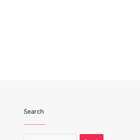
Search