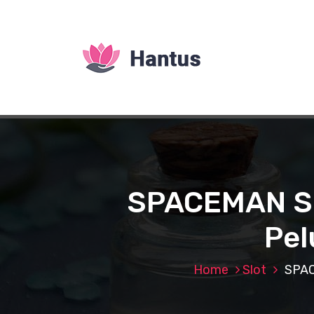
S
k
i
p
t
o
c
o
n
t
e
n
SPACEMAN Sl
t
Pel
Home
Slot
SPAC