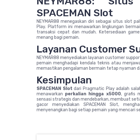
NEYMAR88: Situs
SPACEMAN Slot
NEYMAR88 menegaskan diri sebagai situs slot pa
Play. Platform ini menawarkan lingkungan berma
transaksi cepat dan mudah. Ketersediaan game 
menang bagi pemain.
Layanan Customer Su
NEYMAR88 menyediakan layanan customer support 
pemain menghadapi kendala teknis atau menjawab
memastikan pengalaman bermain tetap nyaman dan
Kesimpulan
SPACEMAN Slot
dari Pragmatic Play adalah sal
menawarkan
perkalian hingga x5000
, grafis
sensasi strategis dan mendebarkan, membuat setia
gacor menyediakan SPACEMAN Slot, mengha
menyenangkan bagi setiap pemain yang mencari sen