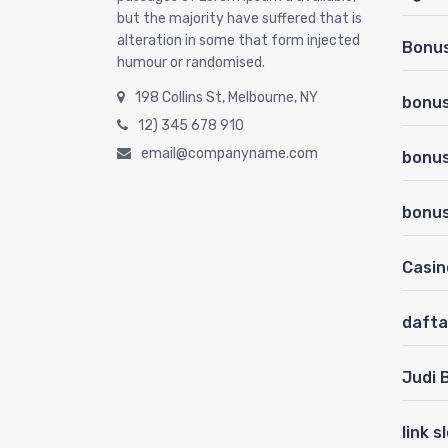
but the majority have suffered that is
alteration in some that form injected
Bonu
humour or randomised.
198 Collins St, Melbourne, NY
bonu
12) 345 678 910
email@companyname.com
bonus
bonus
Casin
dafta
Judi 
link s