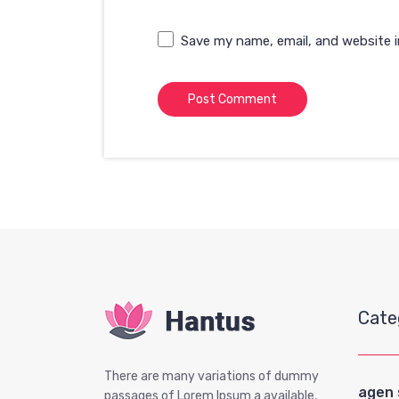
Save my name, email, and website i
Cate
There are many variations of dummy
agen 
passages of Lorem Ipsum a available,