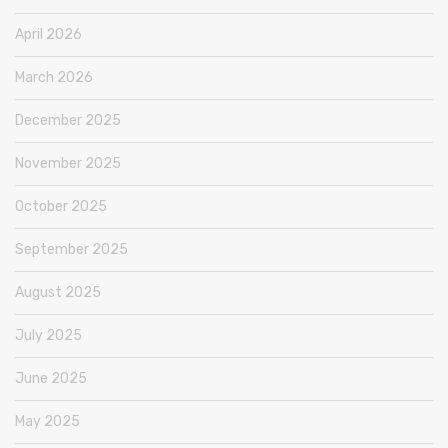
April 2026
March 2026
December 2025
November 2025
October 2025
September 2025
August 2025
July 2025
June 2025
May 2025