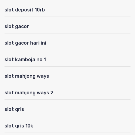
slot deposit 10rb
slot gacor
slot gacor hari ini
slot kamboja no 1
slot mahjong ways
slot mahjong ways 2
slot qris
slot qris 10k