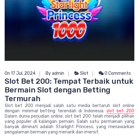
On 17 Jul, 2024
By admin
Slot
0 Comments
Slot Bet 200: Tempat Terbaik untuk
Bermain Slot dengan Betting
Termurah
Slot bet 200 menjadi salah satu media bertaruh slot online
dengan minimal betting terendah di Indonesia.
slot bet 200
Dalam dunia perjudian online, slot bet 200 telah menjadi pilihan
yang populer di kalangan pemain. Salah satu permainan yang
banyak diminati adalah Starlight Princess, yang menawarkan
pengalaman bermain yang menarik dan imersif.