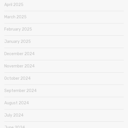
April 2025
March 2025
February 2025
January 2025
December 2024
November 2024
October 2024
September 2024
August 2024
July 2024
June 2024