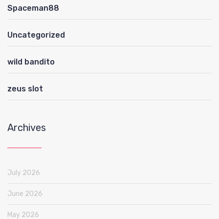
Spaceman88
Uncategorized
wild bandito
zeus slot
Archives
July 2026
June 2026
May 2026