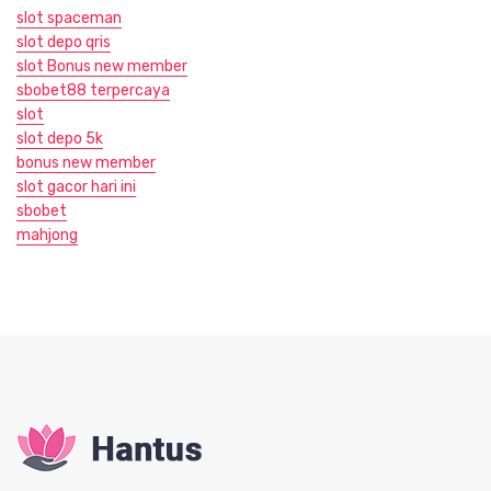
slot spaceman
slot depo qris
slot Bonus new member
sbobet88 terpercaya
slot
slot depo 5k
bonus new member
slot gacor hari ini
sbobet
mahjong