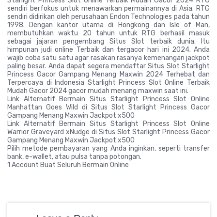
Starlight Princess Slot Online Terbaik Mudah Gacor 2024 RTG
sendiri berfokus untuk menawarkan permainannya di Asia. RTG
sendiri didirikan oleh perusahaan Endon Technologies pada tahun
1998. Dengan kantor utama di Hongkong dan Isle of Man,
membutuhkan waktu 20 tahun untuk RTG berhasil masuk
sebagai jajaran pengembang Situs Slot terbaik dunia. Itu
himpunan judi online Terbaik dan tergacor hari ini 2024. Anda
wajib coba satu satu agar rasakan rasanya kemenangan jackpot
paling besar. Anda dapat segera mendaftar Situs Slot Starlight
Princess Gacor Gampang Menang Maxwin 2024 Terhebat dan
Terpercaya di Indonesia Starlight Princess Slot Online Terbaik
Mudah Gacor 2024 gacor mudah menang maxwin saat ini.
Link Alternatif Bermain Situs Starlight Princess Slot Online
Manhattan Goes Wild di Situs Slot Starlight Princess Gacor
Gampang Menang Maxwin Jackpot x500
Link Alternatif Bermain Situs Starlight Princess Slot Online
Warrior Graveyard xNudge di Situs Slot Starlight Princess Gacor
Gampang Menang Maxwin Jackpot x500
Pilih metode pembayaran yang Anda inginkan, seperti transfer
bank, e-wallet, atau pulsa tanpa potongan.
1 Account Buat Seluruh Bermain Online