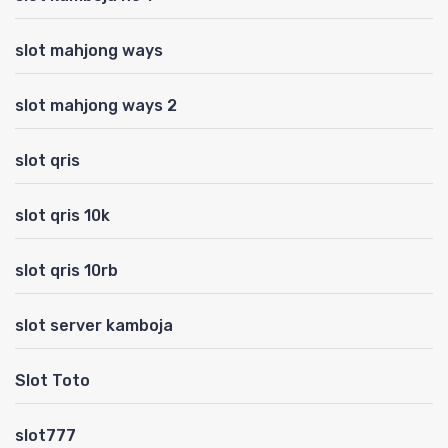
slot mahjong ways
slot mahjong ways 2
slot qris
slot qris 10k
slot qris 10rb
slot server kamboja
Slot Toto
slot777