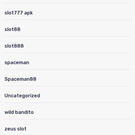
slot777 apk
slot88
slot888
spaceman
Spaceman88
Uncategorized
wild bandito
zeus slot