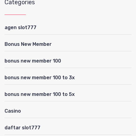
Categories
agen slot777
Bonus New Member
bonus new member 100
bonus new member 100 to 3x
bonus new member 100 to 5x
Casino
daftar slot777