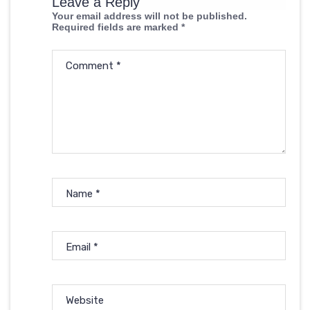
Leave a Reply
Your email address will not be published.
Required fields are marked
*
Comment
*
Name
*
Email
*
Website