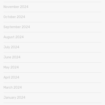
November 2024
October 2024
September 2024
August 2024
July 2024
June 2024
May 2024
April 2024
March 2024
January 2024