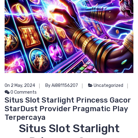
On 2 May, 2024
By Ai881156207
Uncategorized
0 Comments
Situs Slot Starlight Princess Gacor
StarDust Provider Pragmatic Play
Terpercaya
Situs Slot Starlight