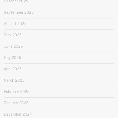
October 2025
September 2025
August 2025
July 2025
June 2025
May 2025
April 2025
March 2025
February 2025
January 2025
December 2024