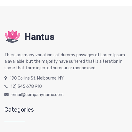
There are many variations of dummy passages of Lorem Ipsum
a available, but the majority have suffered that is alteration in
some that form injected humour or randomised.
198 Collins St, Melbourne, NY
12) 345 678 910
email@companyname.com
Categories