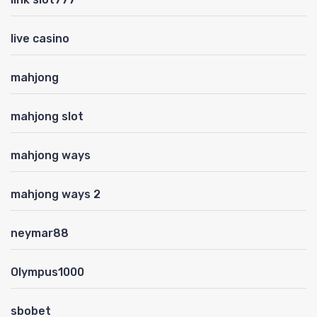
live casino
mahjong
mahjong slot
mahjong ways
mahjong ways 2
neymar88
Olympus1000
sbobet