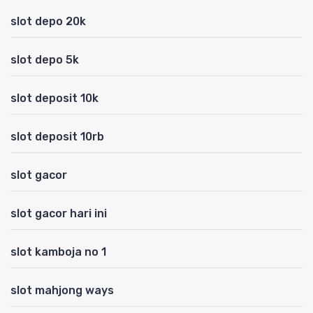
slot depo 20k
slot depo 5k
slot deposit 10k
slot deposit 10rb
slot gacor
slot gacor hari ini
slot kamboja no 1
slot mahjong ways