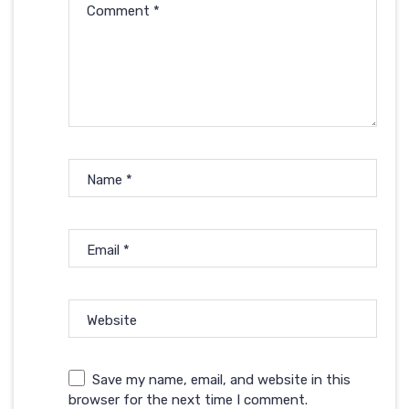
Comment
*
Name
*
Email
*
Website
Save my name, email, and website in this
browser for the next time I comment.