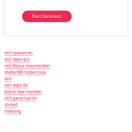
slot spaceman
slot depo qris
slot Bonus new member
sbobet88 terpercaya
slot
slot depo 5k
bonus new member
slot gacor hari ini
sbobet
mahjong