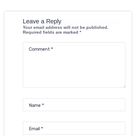
Leave a Reply
Your email address will not be published.
Required fields are marked
*
Comment
*
Name
*
Email
*