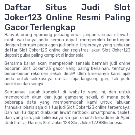
Daftar Situs Judi Slot
Joker123 Online Resmi Paling
Gacor Terlengkap
Banyak orang ngomong peluang emas jangan sampai dilewati,
inilah waktunya anda semua dapat memperoleh keuntungan
dengan bermain pada agen judi online terpercaya yang sediakan
daftar Slot Joker123 online dan registrasi akun Slot Joker123
deposit pulsa paling komplet di indonesia.
Bersama kalian akan memperoleh sensais bermain judi online
bocoran Slot Joker123 gacor yang paling berlainan, tentunya
benar-benar rekomen sekali dech!! Oleh karenanya kami ajak
anda untuk selekasnya daftar saja langsung gan, tak perlu
nantikan dan sangsi.
Semuanya sudah komplet di wabsite yang ini, dan untuk
memperoleh akun dari juga gampang sekali, di mana perlu
beberapa data yang mempermudah kami untuk lakukan
transaksi bisnis saja di situs judi Slot Joker123 online terpercaya.
Dan hal itu dapat dilakukan lewat netbook, smartphone, tablet,
dan yang lain, jadi selekasnya ya gan dinanti kehadiran di Agen
Judi Daftar Games Slot Joker123 Slot Joker12388Indonesia.