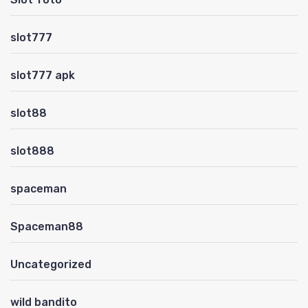
slot777
slot777 apk
slot88
slot888
spaceman
Spaceman88
Uncategorized
wild bandito