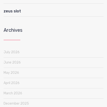
zeus slot
Archives
July 2026
June 2026
May 2026
April 2026
March 2026
December 2025