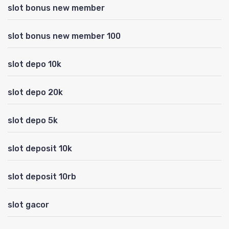
slot bonus new member
slot bonus new member 100
slot depo 10k
slot depo 20k
slot depo 5k
slot deposit 10k
slot deposit 10rb
slot gacor