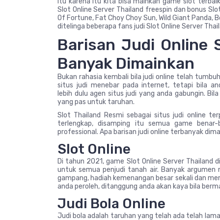
itu karena itu kita bisa mainkan game slot terba
Slot Online Server Thailand freespin dan bonus Slo
Of Fortune, Fat Choy Choy Sun, Wild Giant Panda, B
ditelinga beberapa fans judi Slot Online Server Tha
Barisan Judi Online 
Banyak Dimainkan
Bukan rahasia kembali bila judi online telah tumb
situs judi menebar pada internet, tetapi bila 
lebih dulu agen situs judi yang anda gabungin. Bil
yang pas untuk taruhan.
Slot Thailand Resmi sebagai situs judi online te
terlengkap, disamping itu semua game benar
professional. Apa barisan judi online terbanyak dimai
Slot Online
Di tahun 2021, game Slot Online Server Thailand 
untuk semua penjudi tanah air. Banyak argumen m
gampang, hadiah kemenangan besar sekali dan memb
anda peroleh, ditanggung anda akan kaya bila bermai
Judi Bola Online
Judi bola adalah taruhan yang telah ada telah l