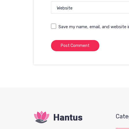
Website
Save my name, email, and website i
Cate