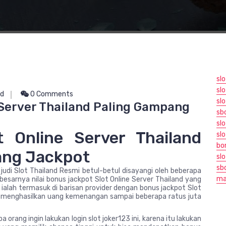
sl
slo
ed
0 Comments
sl
 Server Thailand Paling Gampang
sb
slo
 Online Server Thailand
sl
bo
ang Jackpot
slo
sb
di Slot Thailand Resmi betul-betul disayangi oleh beberapa
ma
h besarnya nilai bonus jackpot Slot Online Server Thailand yang
alah termasuk di barisan provider dengan bonus jackpot Slot
sa menghasilkan uang kemenangan sampai beberapa ratus juta
orang ingin lakukan login slot joker123 ini, karena itu lakukan