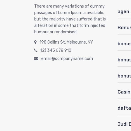
There are many variations of dummy
agen 
passages of Lorem Ipsum a available,
but the majority have suffered that is
alteration in some that form injected
Bonu
humour or randomised.
198 Collins St, Melbourne, NY
bonu
12) 345 678 910
email@companyname.com
bonus
bonus
Casin
dafta
Judi 