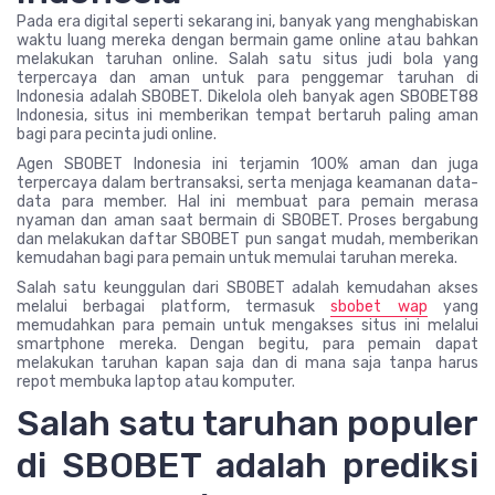
Pada era digital seperti sekarang ini, banyak yang menghabiskan
waktu luang mereka dengan bermain game online atau bahkan
melakukan taruhan online. Salah satu situs judi bola yang
terpercaya dan aman untuk para penggemar taruhan di
Indonesia adalah SBOBET. Dikelola oleh banyak agen SBOBET88
Indonesia, situs ini memberikan tempat bertaruh paling aman
bagi para pecinta judi online.
Agen SBOBET Indonesia ini terjamin 100% aman dan juga
terpercaya dalam bertransaksi, serta menjaga keamanan data-
data para member. Hal ini membuat para pemain merasa
nyaman dan aman saat bermain di SBOBET. Proses bergabung
dan melakukan daftar SBOBET pun sangat mudah, memberikan
kemudahan bagi para pemain untuk memulai taruhan mereka.
Salah satu keunggulan dari SBOBET adalah kemudahan akses
melalui berbagai platform, termasuk
sbobet wap
yang
memudahkan para pemain untuk mengakses situs ini melalui
smartphone mereka. Dengan begitu, para pemain dapat
melakukan taruhan kapan saja dan di mana saja tanpa harus
repot membuka laptop atau komputer.
Salah satu taruhan populer
di SBOBET adalah prediksi