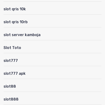
slot qris 10k
slot qris 10rb
slot server kamboja
Slot Toto
slot777
slot777 apk
slot88
slot888