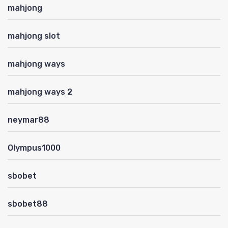
mahjong
mahjong slot
mahjong ways
mahjong ways 2
neymar88
Olympus1000
sbobet
sbobet88