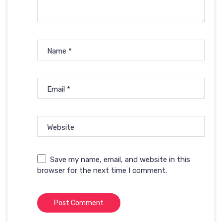
Name
*
Email
*
Website
Save my name, email, and website in this
browser for the next time I comment.