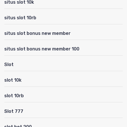
situs slot 10k
situs slot 10rb
situs slot bonus new member
situs slot bonus new member 100
Slot
slot 10k
slot 10rb
Slot 777
slot bet 200