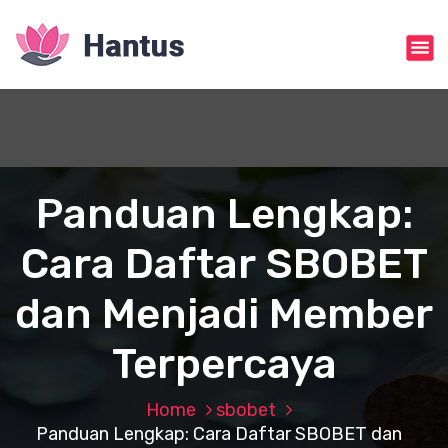
S
k
i
p
t
o
c
o
n
Panduan Lengkap:
t
e
Cara Daftar SBOBET
n
t
dan Menjadi Member
Terpercaya
Home
sbobet
Panduan Lengkap: Cara Daftar SBOBET dan