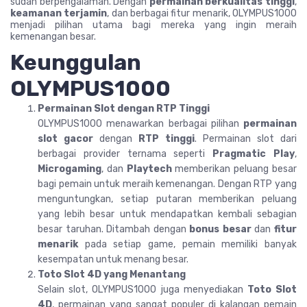
sudah berpengalaman. Dengan
permainan berkualitas tinggi
,
keamanan terjamin
, dan berbagai fitur menarik, OLYMPUS1000
menjadi pilihan utama bagi mereka yang ingin meraih
kemenangan besar.
Keunggulan
OLYMPUS1000
Permainan Slot dengan RTP Tinggi
OLYMPUS1000 menawarkan berbagai pilihan
permainan
slot gacor
dengan
RTP tinggi
. Permainan slot dari
berbagai provider ternama seperti
Pragmatic Play
,
Microgaming
, dan
Playtech
memberikan peluang besar
bagi pemain untuk meraih kemenangan. Dengan RTP yang
menguntungkan, setiap putaran memberikan peluang
yang lebih besar untuk mendapatkan kembali sebagian
besar taruhan. Ditambah dengan
bonus besar
dan
fitur
menarik
pada setiap game, pemain memiliki banyak
kesempatan untuk menang besar.
Toto Slot 4D yang Menantang
Selain slot, OLYMPUS1000 juga menyediakan
Toto Slot
4D
, permainan yang sangat populer di kalangan pemain