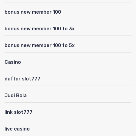
bonus new member 100
bonus new member 100 to 3x
bonus new member 100 to 5x
Casino
daftar slot777
Judi Bola
link slot777
live casino