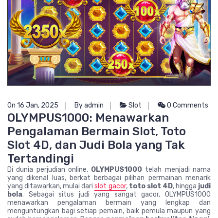
On 16 Jan, 2025
By admin
Slot
0 Comments
OLYMPUS1000: Menawarkan
Pengalaman Bermain Slot, Toto
Slot 4D, dan Judi Bola yang Tak
Tertandingi
Di dunia perjudian online,
OLYMPUS1000
telah menjadi nama
yang dikenal luas, berkat berbagai pilihan permainan menarik
yang ditawarkan, mulai dari
slot gacor
,
toto slot 4D
, hingga
judi
bola
. Sebagai situs judi yang sangat gacor, OLYMPUS1000
menawarkan pengalaman bermain yang lengkap dan
menguntungkan bagi setiap pemain, baik pemula maupun yang