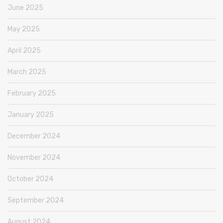
June 2025
May 2025
April 2025
March 2025
February 2025
January 2025
December 2024
November 2024
October 2024
September 2024
August 2024