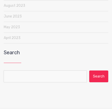
August 2023
June 2023
May 2023
April 2023
Search
Search for: