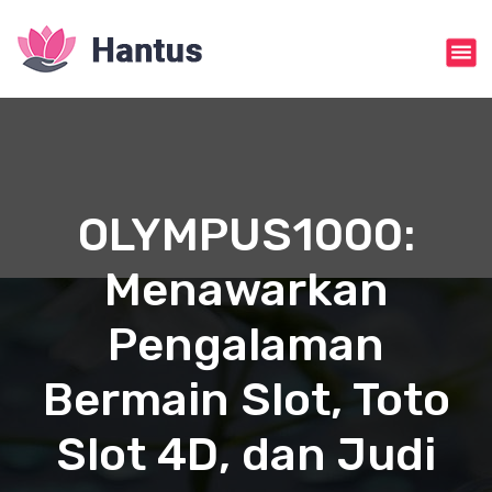
S
k
i
p
t
o
c
o
n
OLYMPUS1000:
t
e
Menawarkan
n
t
Pengalaman
Bermain Slot, Toto
Slot 4D, dan Judi