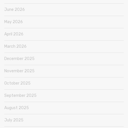
June 2026
May 2026
April 2026
March 2026
December 2025
November 2025
October 2025
September 2025
August 2025
July 2025