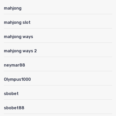
mahjong
mahjong slot
mahjong ways
mahjong ways 2
neymar88
Olympus1000
sbobet
sbobet88