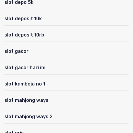
slot depo 5k
slot deposit 10k
slot deposit 10rb
slot gacor
slot gacor hari ini
slot kamboja no 1
slot mahjong ways
slot mahjong ways 2
slot qris