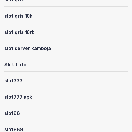
slot qris 10k
slot qris 10rb
slot server kamboja
Slot Toto
slot777
slot777 apk
slot88
slot888