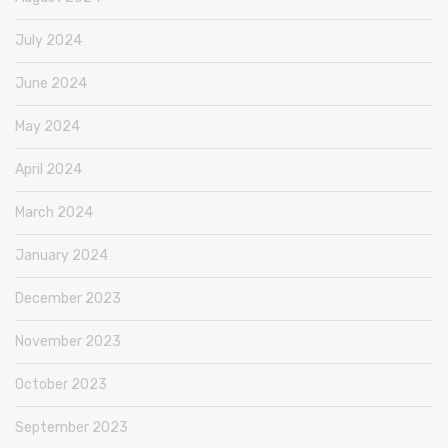
July 2024
June 2024
May 2024
April 2024
March 2024
January 2024
December 2023
November 2023
October 2023
September 2023