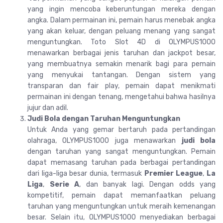
yang ingin mencoba keberuntungan mereka dengan
angka. Dalam permainan ini, pemain harus menebak angka
yang akan keluar, dengan peluang menang yang sangat
menguntungkan. Toto Slot 4D di OLYMPUS1000
menawarkan berbagai jenis taruhan dan jackpot besar,
yang membuatnya semakin menarik bagi para pemain
yang menyukai tantangan. Dengan sistem yang
transparan dan fair play, pemain dapat menikmati
permainan ini dengan tenang, mengetahui bahwa hasilnya
jujur dan adil.
Judi Bola dengan Taruhan Menguntungkan
Untuk Anda yang gemar bertaruh pada pertandingan
olahraga, OLYMPUS1000 juga menawarkan
judi bola
dengan taruhan yang sangat menguntungkan. Pemain
dapat memasang taruhan pada berbagai pertandingan
dari liga-liga besar dunia, termasuk
Premier League
,
La
Liga
,
Serie A
, dan banyak lagi. Dengan odds yang
kompetitif, pemain dapat memanfaatkan peluang
taruhan yang menguntungkan untuk meraih kemenangan
besar. Selain itu, OLYMPUS1000 menyediakan berbagai