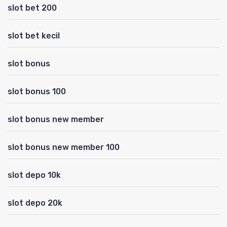
slot bet 200
slot bet kecil
slot bonus
slot bonus 100
slot bonus new member
slot bonus new member 100
slot depo 10k
slot depo 20k