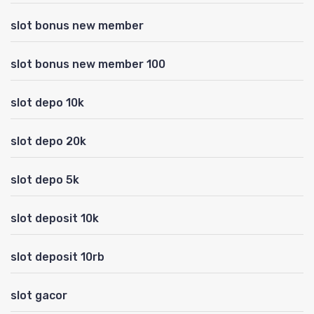
slot bonus new member
slot bonus new member 100
slot depo 10k
slot depo 20k
slot depo 5k
slot deposit 10k
slot deposit 10rb
slot gacor