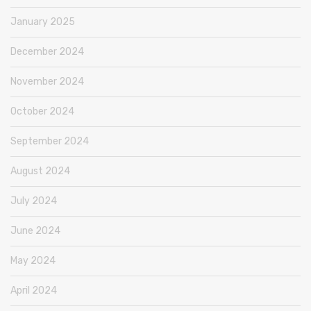
January 2025
December 2024
November 2024
October 2024
September 2024
August 2024
July 2024
June 2024
May 2024
April 2024