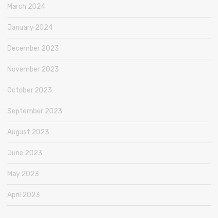
March 2024
January 2024
December 2023
November 2023
October 2023
September 2023
August 2023
June 2023
May 2023
April 2023