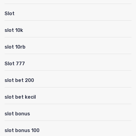
Slot
slot 10k
slot 10rb
Slot 777
slot bet 200
slot bet kecil
slot bonus
slot bonus 100