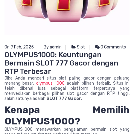
On 9 Feb, 2025
By admin
Slot
0 Comments
OLYMPUS1000: Keuntungan
Bermain SLOT 777 Gacor dengan
RTP Terbesar
Jika Anda mencari situs slot paling gacor dengan peluang
menang besar,
olympus 1000
adalah pilihan terbaik. Situs ini
telah dikenal luas sebagai platform terpercaya yang
menyediakan berbagai pilihan slot gacor dengan RTP tinggi,
salah satunya adalah
SLOT 777 Gacor
.
Kenapa Memilih
OLYMPUS1000?
OLYMPUS1000 menawarkan pengalaman bermain slot yang