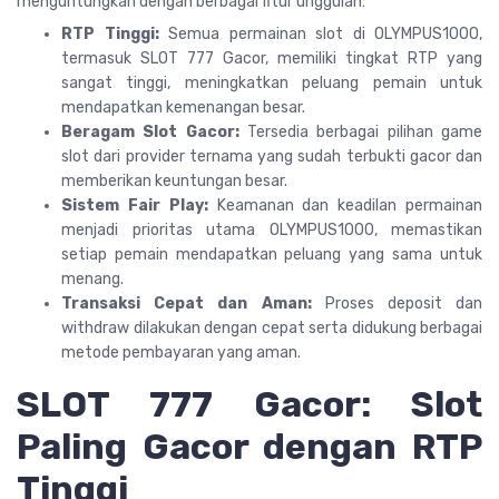
menguntungkan dengan berbagai fitur unggulan:
RTP Tinggi:
Semua permainan slot di OLYMPUS1000,
termasuk SLOT 777 Gacor, memiliki tingkat RTP yang
sangat tinggi, meningkatkan peluang pemain untuk
mendapatkan kemenangan besar.
Beragam Slot Gacor:
Tersedia berbagai pilihan game
slot dari provider ternama yang sudah terbukti gacor dan
memberikan keuntungan besar.
Sistem Fair Play:
Keamanan dan keadilan permainan
menjadi prioritas utama OLYMPUS1000, memastikan
setiap pemain mendapatkan peluang yang sama untuk
menang.
Transaksi Cepat dan Aman:
Proses deposit dan
withdraw dilakukan dengan cepat serta didukung berbagai
metode pembayaran yang aman.
SLOT 777 Gacor: Slot
Paling Gacor dengan RTP
Tinggi