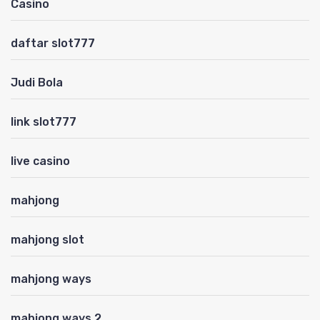
Casino
daftar slot777
Judi Bola
link slot777
live casino
mahjong
mahjong slot
mahjong ways
mahjong ways 2