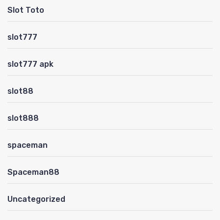
Slot Toto
slot777
slot777 apk
slot88
slot888
spaceman
Spaceman88
Uncategorized