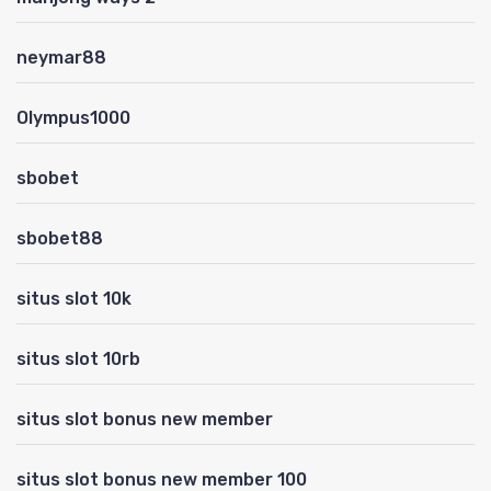
neymar88
Olympus1000
sbobet
sbobet88
situs slot 10k
situs slot 10rb
situs slot bonus new member
situs slot bonus new member 100