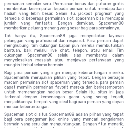
permainan semakin seru. Permainan bonus dan putaran gratis
memberikan kesempatan kepada pemain untuk mendapatkan
hadiah yang lebih besar. Selain itu, jackpot progresif yang
tersedia di beberapa permainan slot spaceman bisa mencapai
jumlah yang fantastis. Dengan demikian, Spaceman88
memberikan peluang menang yang besar bagi para pemainnya.
Tak hanya itu, Spaceman88 juga menyediakan layanan
pelanggan yang profesional dan responsif. Para pemain dapat
menghubungi tim dukungan kapan pun mereka membutuhkan
bantuan, baik melalui live chat, telepon, atau email. Tim
dukungan Spaceman88 selalu siap membantu dalam
menyelesaikan masalah atau menjawab pertanyaan yang
mungkin timbul selama bermain.
Bagi para pemain yang ingin menguji keberuntungan mereka,
Spaceman88 merupakan pilihan yang tepat. Dengan berbagai
macam permainan slot spaceman yang tersedia, para pemain
dapat memilih permainan favorit mereka dan berkesempatan
untuk memenangkan hadiah besar. Selain itu, situs ini juga
terkenal dengan kemenangan gacor yang sering terjadi,
menjadikannya tempat yang ideal bagi para pemain yang doyan
mencari keberuntungan.
Spaceman slot di situs Spaceman88 adalah pilihan yang tepat
bagi para penggemar judi online yang mencari pengalaman
bermain yang seru dan menguntungkan. Dengan fitur menarik,