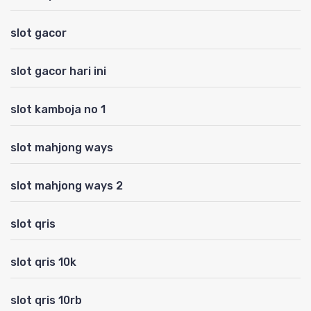
slot gacor
slot gacor hari ini
slot kamboja no 1
slot mahjong ways
slot mahjong ways 2
slot qris
slot qris 10k
slot qris 10rb