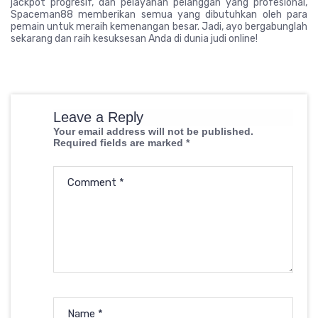
jackpot progresif, dan pelayanan pelanggan yang profesional,
Spaceman88 memberikan semua yang dibutuhkan oleh para
pemain untuk meraih kemenangan besar. Jadi, ayo bergabunglah
sekarang dan raih kesuksesan Anda di dunia judi online!
Leave a Reply
Your email address will not be published.
Required fields are marked
*
Comment
*
Name
*