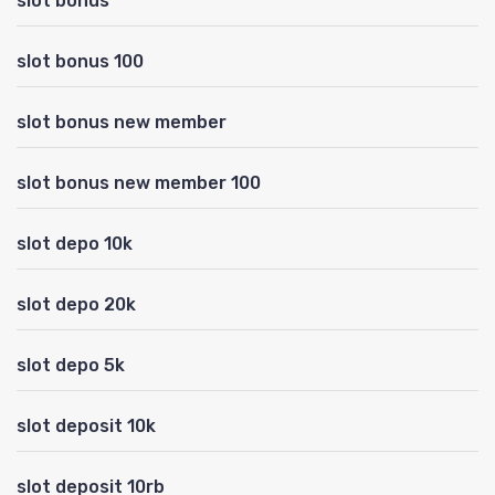
slot bonus
slot bonus 100
slot bonus new member
slot bonus new member 100
slot depo 10k
slot depo 20k
slot depo 5k
slot deposit 10k
slot deposit 10rb