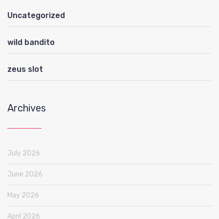
Uncategorized
wild bandito
zeus slot
Archives
July 2026
June 2026
May 2026
April 2026