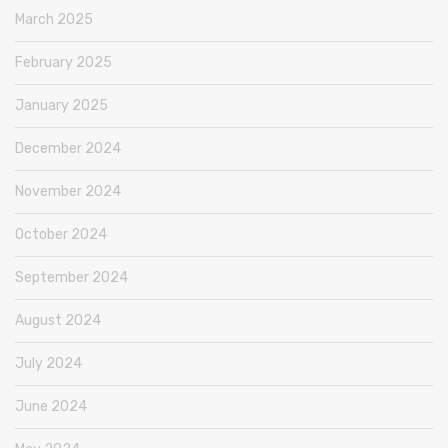
March 2025
February 2025
January 2025
December 2024
November 2024
October 2024
September 2024
August 2024
July 2024
June 2024