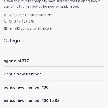
a available, but the majority have suffered that is alteration in
some that form injected humour or randomised.
198 Collins St, Melbourne, NY
12) 345 678 910
email@companyname.com
Categories
agen slot777
Bonus New Member
bonus new member 100
bonus new member 100 to 3x