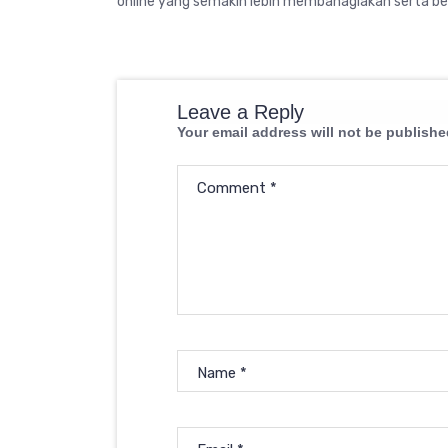
online yang semakin lebih membahagiakan serta be
Leave a Reply
Your email address will not be publishe
Comment
*
Name
*