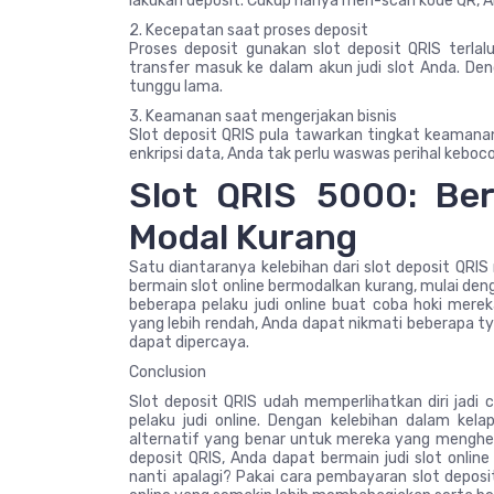
lakukan deposit. Cukup hanya men-scan kode QR, An
2. Kecepatan saat proses deposit
Proses deposit gunakan slot deposit QRIS terla
transfer masuk ke dalam akun judi slot Anda. De
tunggu lama.
3. Keamanan saat mengerjakan bisnis
Slot deposit QRIS pula tawarkan tingkat keamanan
enkripsi data, Anda tak perlu waswas perihal keboc
Slot QRIS 5000: Ber
Modal Kurang
Satu diantaranya kelebihan dari slot deposit Q
bermain slot online bermodalkan kurang, mulai den
beberapa pelaku judi online buat coba hoki mere
yang lebih rendah, Anda dapat nikmati beberapa typ
dapat dipercaya.
Conclusion
Slot deposit QRIS udah memperlihatkan diri jadi
pelaku judi online. Dengan kelebihan dalam kela
alternatif yang benar untuk mereka yang menghend
deposit QRIS, Anda dapat bermain judi slot online
nanti apalagi? Pakai cara pembayaran slot deposit