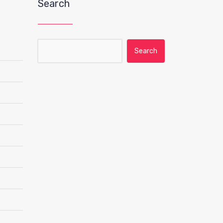
Search
Search for: