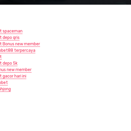
ot spaceman
t depo qris
ot Bonus new member
obet88 terpercaya
t
ot depo 5k
nus new member
t gacor hari ini
obet
hjong