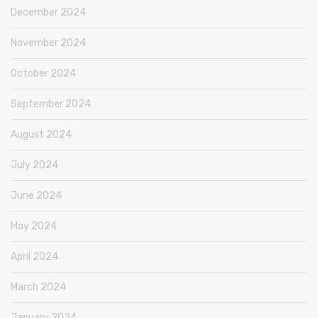
December 2024
November 2024
October 2024
September 2024
August 2024
July 2024
June 2024
May 2024
April 2024
March 2024
January 2024