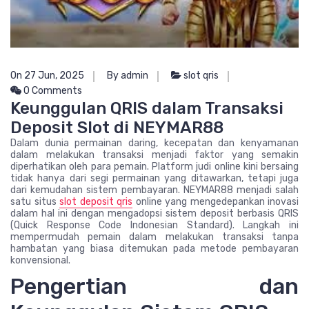
On 27 Jun, 2025
By admin
slot qris
0 Comments
Keunggulan QRIS dalam Transaksi
Deposit Slot di NEYMAR88
Dalam dunia permainan daring, kecepatan dan kenyamanan
dalam melakukan transaksi menjadi faktor yang semakin
diperhatikan oleh para pemain. Platform judi online kini bersaing
tidak hanya dari segi permainan yang ditawarkan, tetapi juga
dari kemudahan sistem pembayaran. NEYMAR88 menjadi salah
satu situs
slot deposit qris
online yang mengedepankan inovasi
dalam hal ini dengan mengadopsi sistem deposit berbasis QRIS
(Quick Response Code Indonesian Standard). Langkah ini
mempermudah pemain dalam melakukan transaksi tanpa
hambatan yang biasa ditemukan pada metode pembayaran
konvensional.
Pengertian dan