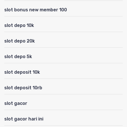
slot bonus new member 100
slot depo 10k
slot depo 20k
slot depo 5k
slot deposit 10k
slot deposit 10rb
slot gacor
slot gacor hari ini