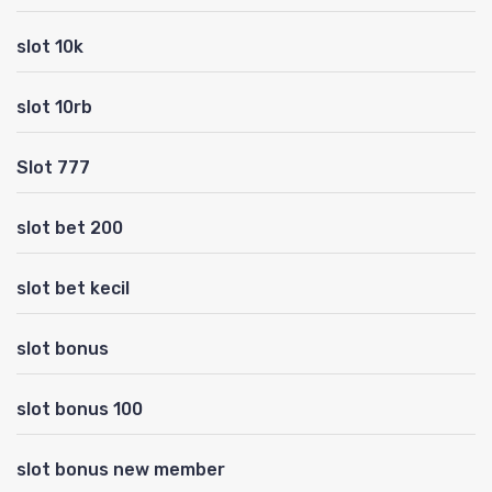
slot 10k
slot 10rb
Slot 777
slot bet 200
slot bet kecil
slot bonus
slot bonus 100
slot bonus new member