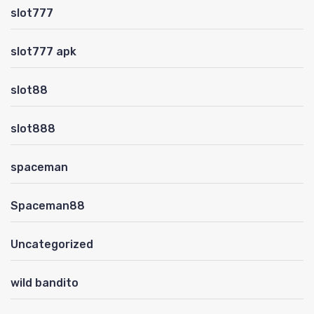
slot777
slot777 apk
slot88
slot888
spaceman
Spaceman88
Uncategorized
wild bandito