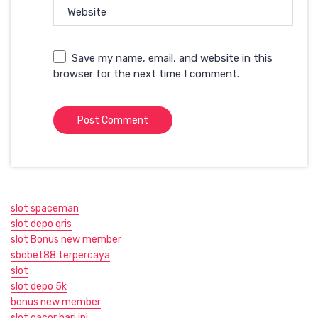
Website
Save my name, email, and website in this
browser for the next time I comment.
slot spaceman
slot depo qris
slot Bonus new member
sbobet88 terpercaya
slot
slot depo 5k
bonus new member
slot gacor hari ini