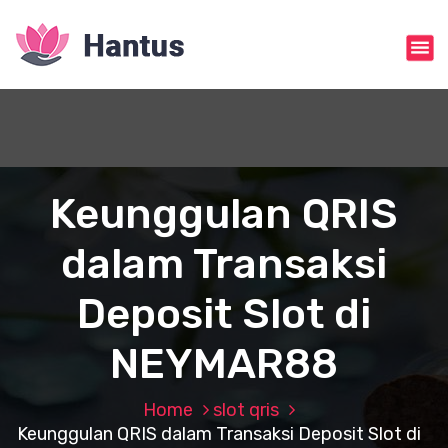
S
k
i
p
t
o
c
o
n
Keunggulan QRIS
t
e
dalam Transaksi
n
t
Deposit Slot di
NEYMAR88
Home
slot qris
Keunggulan QRIS dalam Transaksi Deposit Slot di