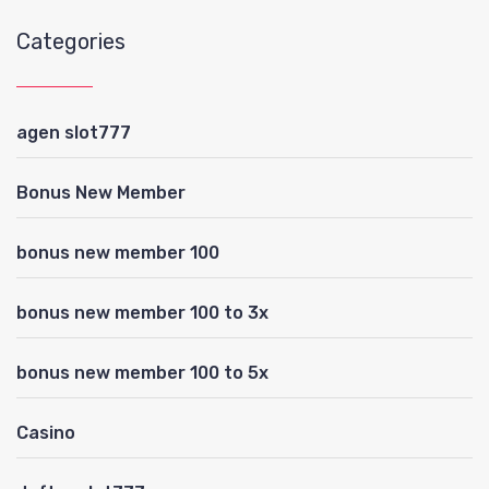
Categories
agen slot777
Bonus New Member
bonus new member 100
bonus new member 100 to 3x
bonus new member 100 to 5x
Casino