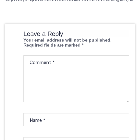
Leave a Reply
Your email address will not be published.
Required fields are marked
*
Comment
*
Name
*