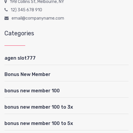
198 Collins St, Melbourne, NY
12) 345 678 910
email@companyname.com
Categories
agen slot777
Bonus New Member
bonus new member 100
bonus new member 100 to 3x
bonus new member 100 to 5x