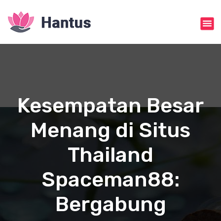
S
k
i
p
t
o
c
o
n
Kesempatan Besar
t
e
Menang di Situs
n
t
Thailand
Spaceman88:
Bergabung