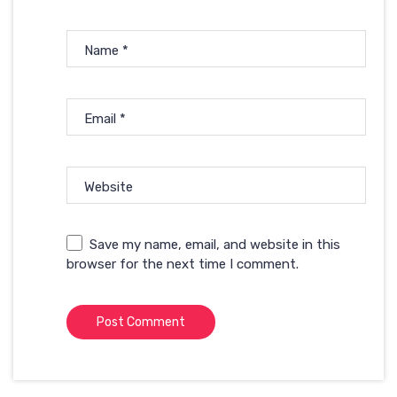
Name
*
Email
*
Website
Save my name, email, and website in this
browser for the next time I comment.