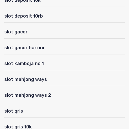
slot deposit 10k
slot deposit 10rb
slot gacor
slot gacor hari ini
slot kamboja no 1
slot mahjong ways
slot mahjong ways 2
slot qris
slot qris 10k