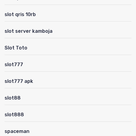
slot qris 10rb
slot server kamboja
Slot Toto
slot777
slot777 apk
slot88
slot888
spaceman