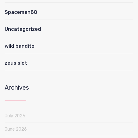
Spaceman88
Uncategorized
wild bandito
zeus slot
Archives
July 2026
June 2026