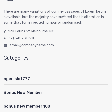
There are many variations of dummy passages of Lorem Ipsum
a available, but the majority have suffered that is alteration in
some that form injected humour or randomised.
198 Collins St, Melbourne, NY
12) 345 678 910
email@companyname.com
Categories
agen slot777
Bonus New Member
bonus new member 100