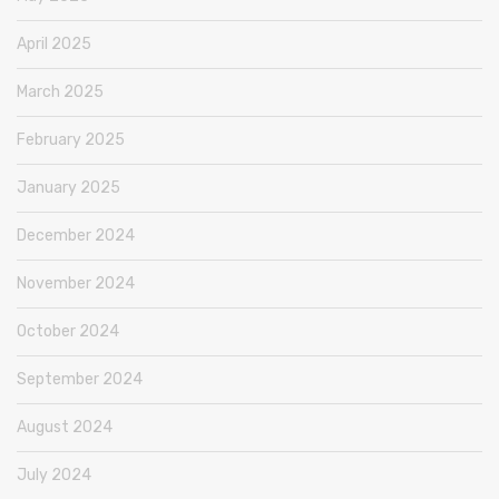
April 2025
March 2025
February 2025
January 2025
December 2024
November 2024
October 2024
September 2024
August 2024
July 2024