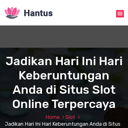
S
k
i
p
t
o
c
o
n
Jadikan Hari Ini Hari
t
e
Keberuntungan
n
t
Anda di Situs Slot
Online Terpercaya
Home
Slot
Jadikan Hari Ini Hari Keberuntungan Anda di Situs