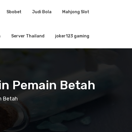
Sbobet
Judi Bola
Mahjong Slot
a
Server Thailand
joker123 gaming
in Pemain Betah
n Betah