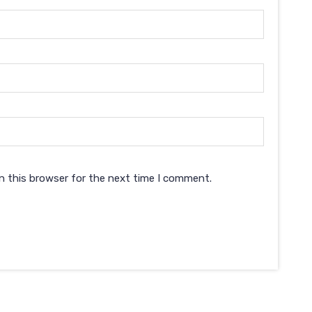
n this browser for the next time I comment.