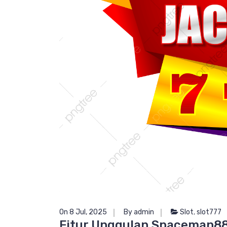
On 8 Jul, 2025
By admin
Slot
,
slot777
Fitur Unggulan Spaceman88