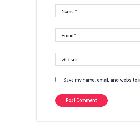
Name
*
Email
*
Website
Save my name, email, and website i