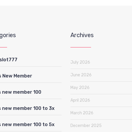
gories
Archives
slot777
July 2026
June 2026
s New Member
May 2026
s new member 100
April 2026
 new member 100 to 3x
March 2026
 new member 100 to 5x
December 2025