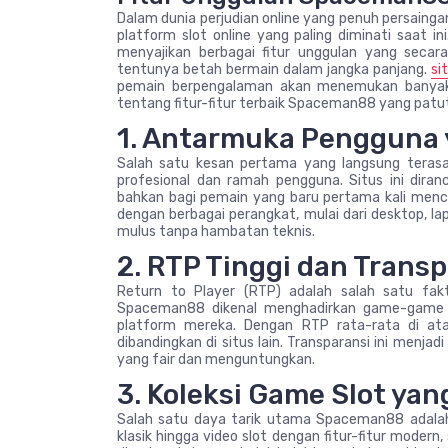
Dalam dunia perjudian online yang penuh persaing
platform slot online yang paling diminati saat 
menyajikan berbagai fitur unggulan yang sec
tentunya betah bermain dalam jangka panjang.
si
pemain berpengalaman akan menemukan banyak hal
tentang fitur-fitur terbaik Spaceman88 yang patut
1. Antarmuka Pengguna 
Salah satu kesan pertama yang langsung tera
profesional dan ramah pengguna. Situs ini diran
bahkan bagi pemain yang baru pertama kali menco
dengan berbagai perangkat, mulai dari desktop, la
mulus tanpa hambatan teknis.
2. RTP Tinggi dan Trans
Return to Player (RTP) adalah salah satu fa
Spaceman88 dikenal menghadirkan game-game d
platform mereka. Dengan RTP rata-rata di at
dibandingkan di situs lain. Transparansi ini me
yang fair dan menguntungkan.
3. Koleksi Game Slot ya
Salah satu daya tarik utama Spaceman88 adalah b
klasik hingga video slot dengan fitur-fitur modern,