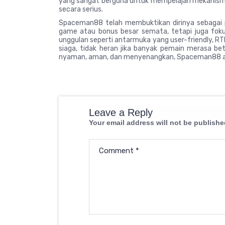
yang sangat berguna untuk mempelajari mekanis
secara serius.
Spaceman88 telah membuktikan dirinya sebagai p
game atau bonus besar semata, tetapi juga foku
unggulan seperti antarmuka yang user-friendly, RT
siaga, tidak heran jika banyak pemain merasa bet
nyaman, aman, dan menyenangkan, Spaceman88 ada
Leave a Reply
Your email address will not be publishe
Comment
*