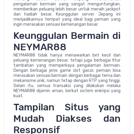
pengalaman bermain yang sangat menguntungkan,
memberikan peluang lebih besar untuk meraih jackpot
dan hadiah besar. Keunggulan server Jepang ini
menjadikannya tempat yang ideal bagi pemain yang
ingin merasakan sensasi kemenangan besar.
Keunggulan Bermain di
NEYMAR88
NEYMAR88 tidak hanya menawarkan bet kecil dan
peluang kemenangan besar, tetapi juga berbagai fitur
tambahan yang memperkaya pengalaman bermain.
Dengan berbagai jenis game slot gacor, pemain bisa
merasakan sensasi bermain dengan berbagai tema dan
mekanisme unik, namun tetap dengan RTP yang tinggi.
Selain itu, semua transaksi yang dilakukan melalui
NEYMAR88 dijamin aman, berkat sistem enkripsi yang
kuat.
Tampilan Situs yang
Mudah Diakses dan
Responsif