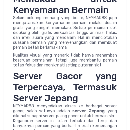
Kenyamanan Bermain
Selain peluang menang yang besar, NEYMAR88 juga
mengutamakan kenyamanan pemain melalui desain
grafis yang sangat memukau. Setiap permainan slot
didukung oleh grafis berkualitas tinggi, animasi halus,
dan efek suara yang mendalam. Hal ini menciptakan
suasana bermain yang menyenangkan dan membuat
pemain betah berlama-lama.
Kualitas visual yang menarik tidak hanya menambah
keseruan permainan, tetapi juga membantu pemain
tetap fokus dan menikmati setiap putaran slot.
Server Gacor yang
Terpercaya, Termasuk
Server Jepang
NEYMAR88 menyediakan akses ke berbagai server
gacor, salah satunya adalah
server Jepang
, yang
dikenal sebagai server paling gacor untuk bermain slot.
Kegacoran server ini telah terbukti dan teruji dari
banyaknya pemain yang berhasil meraih kemenangan