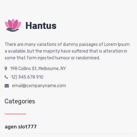
There are many variations of dummy passages of Lorem Ipsum
a available, but the majority have suffered that is alteration in
some that form injected humour or randomised.
198 Collins St, Melbourne, NY
12) 345 678 910
email@companyname.com
Categories
agen slot777