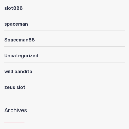
slot888
spaceman
Spaceman88
Uncategorized
wild bandito
zeus slot
Archives