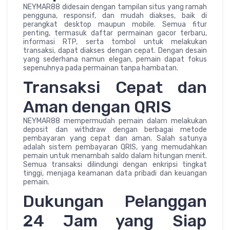
NEYMAR88 didesain dengan tampilan situs yang ramah
pengguna, responsif, dan mudah diakses, baik di
perangkat desktop maupun mobile. Semua fitur
penting, termasuk daftar permainan gacor terbaru,
informasi RTP, serta tombol untuk melakukan
transaksi, dapat diakses dengan cepat. Dengan desain
yang sederhana namun elegan, pemain dapat fokus
sepenuhnya pada permainan tanpa hambatan.
Transaksi Cepat dan
Aman dengan QRIS
NEYMAR88 mempermudah pemain dalam melakukan
deposit dan withdraw dengan berbagai metode
pembayaran yang cepat dan aman. Salah satunya
adalah sistem pembayaran QRIS, yang memudahkan
pemain untuk menambah saldo dalam hitungan menit.
Semua transaksi dilindungi dengan enkripsi tingkat
tinggi, menjaga keamanan data pribadi dan keuangan
pemain.
Dukungan Pelanggan
24 Jam yang Siap