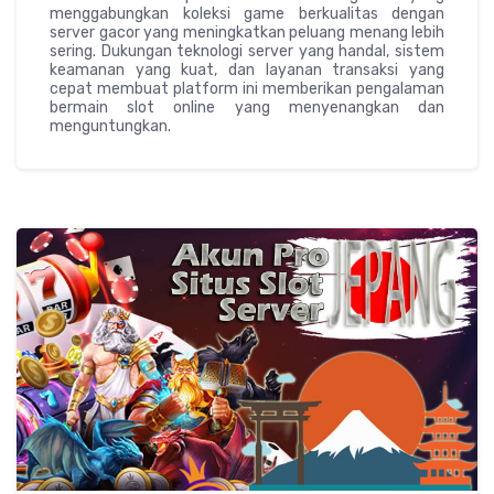
menggabungkan koleksi game berkualitas dengan
server gacor yang meningkatkan peluang menang lebih
sering. Dukungan teknologi server yang handal, sistem
keamanan yang kuat, dan layanan transaksi yang
cepat membuat platform ini memberikan pengalaman
bermain slot online yang menyenangkan dan
menguntungkan.