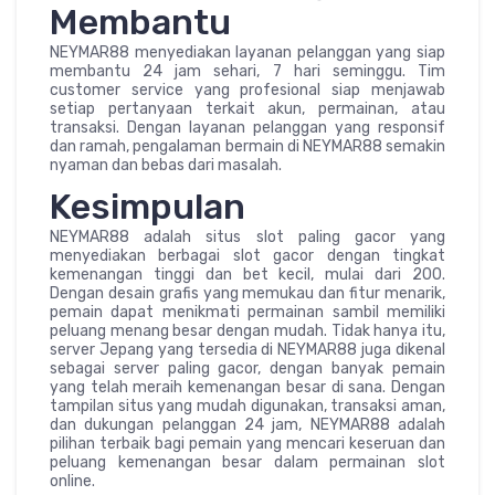
Membantu
NEYMAR88 menyediakan layanan pelanggan yang siap
membantu 24 jam sehari, 7 hari seminggu. Tim
customer service yang profesional siap menjawab
setiap pertanyaan terkait akun, permainan, atau
transaksi. Dengan layanan pelanggan yang responsif
dan ramah, pengalaman bermain di NEYMAR88 semakin
nyaman dan bebas dari masalah.
Kesimpulan
NEYMAR88 adalah situs slot paling gacor yang
menyediakan berbagai slot gacor dengan tingkat
kemenangan tinggi dan bet kecil, mulai dari 200.
Dengan desain grafis yang memukau dan fitur menarik,
pemain dapat menikmati permainan sambil memiliki
peluang menang besar dengan mudah. Tidak hanya itu,
server Jepang yang tersedia di NEYMAR88 juga dikenal
sebagai server paling gacor, dengan banyak pemain
yang telah meraih kemenangan besar di sana. Dengan
tampilan situs yang mudah digunakan, transaksi aman,
dan dukungan pelanggan 24 jam, NEYMAR88 adalah
pilihan terbaik bagi pemain yang mencari keseruan dan
peluang kemenangan besar dalam permainan slot
online.