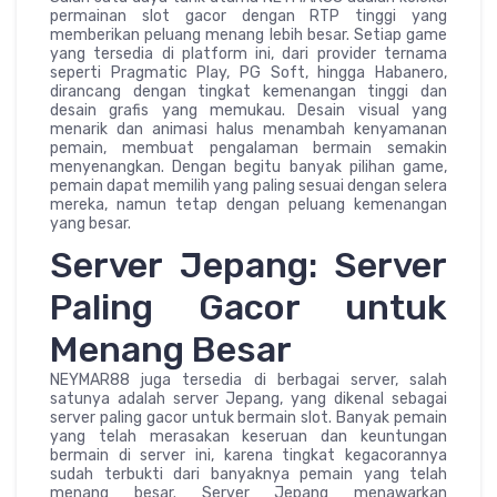
permainan slot gacor dengan RTP tinggi yang
memberikan peluang menang lebih besar. Setiap game
yang tersedia di platform ini, dari provider ternama
seperti Pragmatic Play, PG Soft, hingga Habanero,
dirancang dengan tingkat kemenangan tinggi dan
desain grafis yang memukau. Desain visual yang
menarik dan animasi halus menambah kenyamanan
pemain, membuat pengalaman bermain semakin
menyenangkan. Dengan begitu banyak pilihan game,
pemain dapat memilih yang paling sesuai dengan selera
mereka, namun tetap dengan peluang kemenangan
yang besar.
Server Jepang: Server
Paling Gacor untuk
Menang Besar
NEYMAR88 juga tersedia di berbagai server, salah
satunya adalah server Jepang, yang dikenal sebagai
server paling gacor untuk bermain slot. Banyak pemain
yang telah merasakan keseruan dan keuntungan
bermain di server ini, karena tingkat kegacorannya
sudah terbukti dari banyaknya pemain yang telah
menang besar. Server Jepang menawarkan