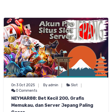
On 3 Oct 2025
By admin
Slot
0 Comments
NEYMAR88: Bet Kecil 200, Grafis
Memukau, dan Server Jepang Paling