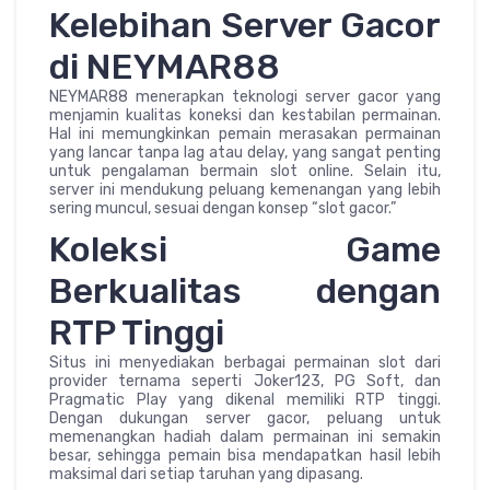
Kelebihan Server Gacor
di NEYMAR88
NEYMAR88 menerapkan teknologi server gacor yang
menjamin kualitas koneksi dan kestabilan permainan.
Hal ini memungkinkan pemain merasakan permainan
yang lancar tanpa lag atau delay, yang sangat penting
untuk pengalaman bermain slot online. Selain itu,
server ini mendukung peluang kemenangan yang lebih
sering muncul, sesuai dengan konsep “slot gacor.”
Koleksi Game
Berkualitas dengan
RTP Tinggi
Situs ini menyediakan berbagai permainan slot dari
provider ternama seperti Joker123, PG Soft, dan
Pragmatic Play yang dikenal memiliki RTP tinggi.
Dengan dukungan server gacor, peluang untuk
memenangkan hadiah dalam permainan ini semakin
besar, sehingga pemain bisa mendapatkan hasil lebih
maksimal dari setiap taruhan yang dipasang.