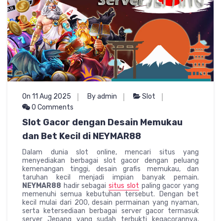
On 11 Aug 2025
By admin
Slot
0 Comments
Slot Gacor dengan Desain Memukau
dan Bet Kecil di NEYMAR88
Dalam dunia slot online, mencari situs yang
menyediakan berbagai slot gacor dengan peluang
kemenangan tinggi, desain grafis memukau, dan
taruhan kecil menjadi impian banyak pemain.
NEYMAR88
hadir sebagai
situs slot
paling gacor yang
memenuhi semua kebutuhan tersebut. Dengan bet
kecil mulai dari 200, desain permainan yang nyaman,
serta ketersediaan berbagai server gacor termasuk
server Jepang yang sudah terbukti kegacorannya,