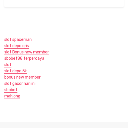
slot spaceman
slot depo qris
slot Bonus new member
sbobet88 terpercaya
slot
slot depo 5k
bonus new member
slot gacor hari ini
sbobet
mahjong