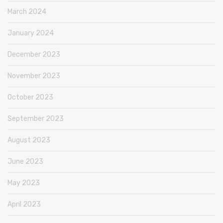
March 2024
January 2024
December 2023
November 2023
October 2023
September 2023
August 2023
June 2023
May 2023
April 2023