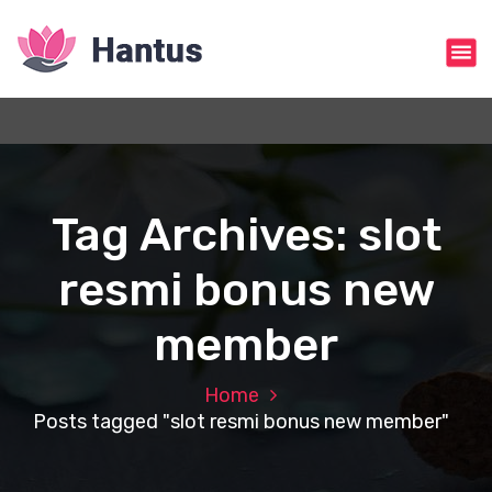
S
k
i
p
t
o
c
o
n
Tag Archives: slot
t
e
resmi bonus new
n
t
member
Home
Posts tagged "slot resmi bonus new member"