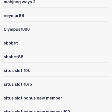
mahjong ways 2
neymar88
Olympus1000
sbobet
sbobet88
situs slot 10k
situs slot 10rb
situs slot bonus new member
situs slot bonus new member 100