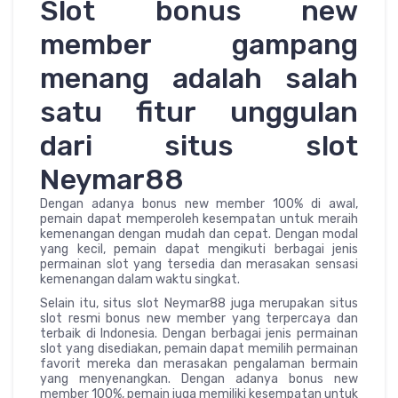
Slot bonus new
member gampang
menang adalah salah
satu fitur unggulan
dari situs slot
Neymar88
Dengan adanya bonus new member 100% di awal,
pemain dapat memperoleh kesempatan untuk meraih
kemenangan dengan mudah dan cepat. Dengan modal
yang kecil, pemain dapat mengikuti berbagai jenis
permainan slot yang tersedia dan merasakan sensasi
kemenangan dalam waktu singkat.
Selain itu, situs slot Neymar88 juga merupakan situs
slot resmi bonus new member yang terpercaya dan
terbaik di Indonesia. Dengan berbagai jenis permainan
slot yang disediakan, pemain dapat memilih permainan
favorit mereka dan merasakan pengalaman bermain
yang menyenangkan. Dengan adanya bonus new
member 100%, pemain juga memiliki kesempatan untuk