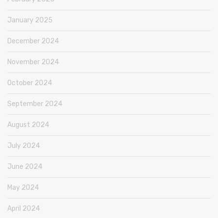
January 2025
December 2024
November 2024
October 2024
September 2024
August 2024
July 2024
June 2024
May 2024
April 2024