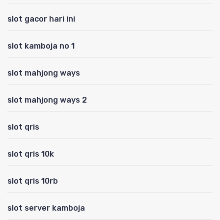
slot gacor hari ini
slot kamboja no 1
slot mahjong ways
slot mahjong ways 2
slot qris
slot qris 10k
slot qris 10rb
slot server kamboja