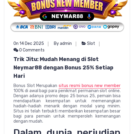
On 14 Dec 2025
By admin
Slot
0 Comments
Trik Jitu: Mudah Menang di Slot
Neymar88 dengan Bonus 25% Setiap
Hari
Bonus Slot Merupakan
situs resmi bonus new member
100% di awal bagi para penikmat permainan slot online.
Dengan adanya promo depo 25 bonus 25, pemain bisa
mendapatkan kesempatan untuk memenangkan
hadiah-hadiah menarik dengan modal yang minim.
Situs ini telah terbukti memberikan kesempatan besar
bagi para pemain untuk memperoleh kemenangan
dengan mudah.
Dalam dunia perjudian