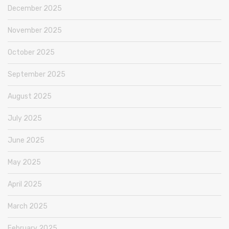
December 2025
November 2025
October 2025
September 2025
August 2025
July 2025
June 2025
May 2025
April 2025
March 2025
February 2025