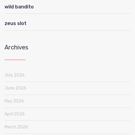
wild bandito
zeus slot
Archives
July 2026
June 2026
May 2026
April 2026
March 2026