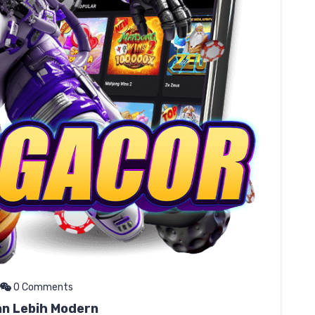
0 Comments
an Lebih Modern