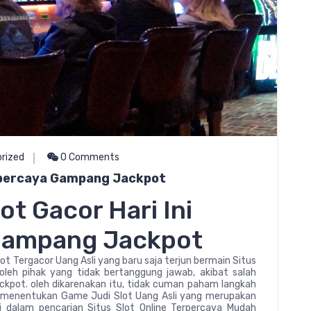
rized
0 Comments
Terpercaya Gampang Jackpot
lot Gacor Hari Ini
Gampang Jackpot
lot Tergacor Uang Asli yang baru saja terjun bermain Situs
 oleh pihak yang tidak bertanggung jawab, akibat salah
ckpot. oleh dikarenakan itu, tidak cuman paham langkah
 menentukan Game Judi Slot Uang Asli yang merupakan
i dalam pencarian Situs Slot Online Terpercaya Mudah