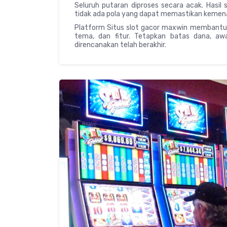
Seluruh putaran diproses secara acak. Hasi
tidak ada pola yang dapat memastikan kemen
Platform Situs slot gacor maxwin membantu
tema, dan fitur. Tetapkan batas dana, aw
direncanakan telah berakhir.