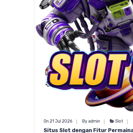
On 21 Jul 2026
By admin
Slot
Situs Slot dengan Fitur Permain