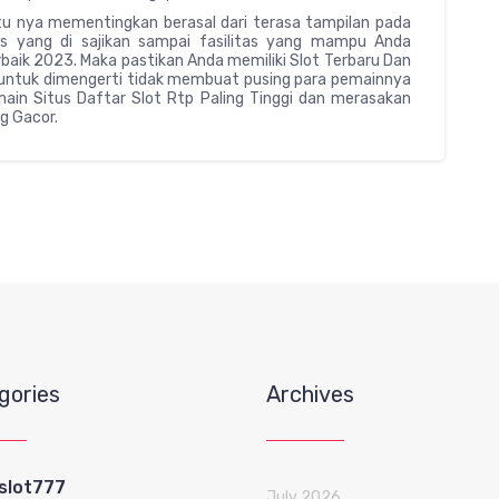
 nya mementingkan berasal dari terasa tampilan pada
tas yang di sajikan sampai fasilitas yang mampu Anda
baik 2023. Maka pastikan Anda memiliki Slot Terbaru Dan
 untuk dimengerti tidak membuat pusing para pemainnya
ain Situs Daftar Slot Rtp Paling Tinggi dan merasakan
g Gacor.
gories
Archives
slot777
July 2026