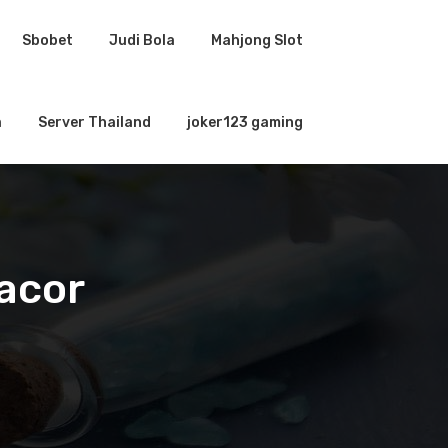
Sbobet
Judi Bola
Mahjong Slot
a
Server Thailand
joker123 gaming
gacor