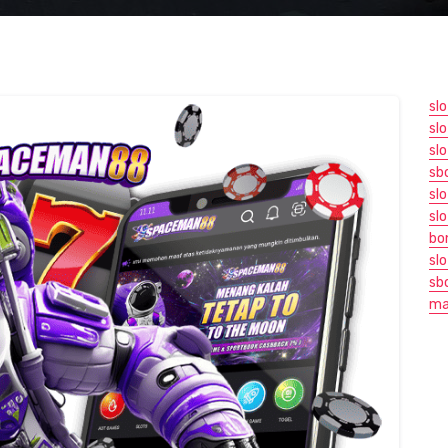
sl
slo
sl
sb
slo
sl
bo
slo
sb
ma