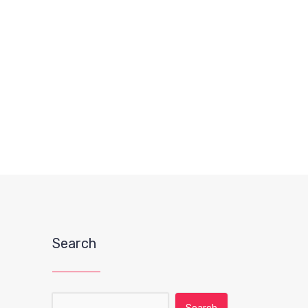
Search
Search for: