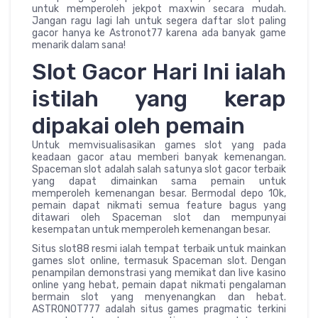
untuk memperoleh jekpot maxwin secara mudah.
Jangan ragu lagi lah untuk segera daftar slot paling
gacor hanya ke Astronot77 karena ada banyak game
menarik dalam sana!
Slot Gacor Hari Ini ialah
istilah yang kerap
dipakai oleh pemain
Untuk memvisualisasikan games slot yang pada
keadaan gacor atau memberi banyak kemenangan.
Spaceman slot adalah salah satunya slot gacor terbaik
yang dapat dimainkan sama pemain untuk
memperoleh kemenangan besar. Bermodal depo 10k,
pemain dapat nikmati semua feature bagus yang
ditawari oleh Spaceman slot dan mempunyai
kesempatan untuk memperoleh kemenangan besar.
Situs slot88 resmi ialah tempat terbaik untuk mainkan
games slot online, termasuk Spaceman slot. Dengan
penampilan demonstrasi yang memikat dan live kasino
online yang hebat, pemain dapat nikmati pengalaman
bermain slot yang menyenangkan dan hebat.
ASTRONOT777 adalah situs games pragmatic terkini