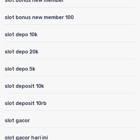
slot bonus new member
slot bonus new member 100
slot depo 10k
slot depo 20k
slot depo 5k
slot deposit 10k
slot deposit 10rb
slot gacor
slot gacor hari ini