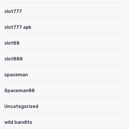
slot777
slot777 apk
slot88
slot888
spaceman
Spaceman88
Uncategorized
wild bandito