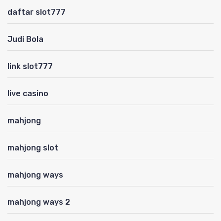
daftar slot777
Judi Bola
link slot777
live casino
mahjong
mahjong slot
mahjong ways
mahjong ways 2