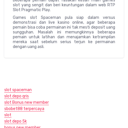
beberapa pemain dapat rasakan kesan main games
slot yang sengit dan beri keuntungan dalam web RTP
Slot Pragmatic Play.
Games slot Spaceman pula siap dalam versus
demonstrasi dan live kasino online, agar beberapa
pemain bisa coba permainan ini tak mesti deposit uang
sungguhan. Masalah ini memungkinnya beberapa
pemain untuk latihan dan menajamkan ketrampilan
mereka saat sebelum serius terjun ke permainan
dengan uang asli.
slot spaceman
slot depo qris
slot Bonus new member
sbobet88 terpercaya
slot
slot depo 5k
bonus new member