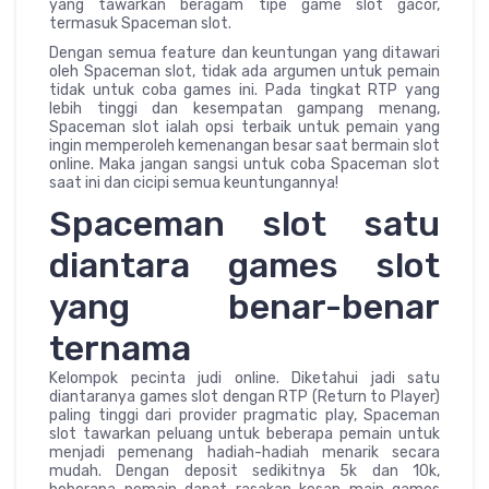
yang tawarkan beragam tipe game slot gacor,
termasuk Spaceman slot.
Dengan semua feature dan keuntungan yang ditawari
oleh Spaceman slot, tidak ada argumen untuk pemain
tidak untuk coba games ini. Pada tingkat RTP yang
lebih tinggi dan kesempatan gampang menang,
Spaceman slot ialah opsi terbaik untuk pemain yang
ingin memperoleh kemenangan besar saat bermain slot
online. Maka jangan sangsi untuk coba Spaceman slot
saat ini dan cicipi semua keuntungannya!
Spaceman slot satu
diantara games slot
yang benar-benar
ternama
Kelompok pecinta judi online. Diketahui jadi satu
diantaranya games slot dengan RTP (Return to Player)
paling tinggi dari provider pragmatic play, Spaceman
slot tawarkan peluang untuk beberapa pemain untuk
menjadi pemenang hadiah-hadiah menarik secara
mudah. Dengan deposit sedikitnya 5k dan 10k,