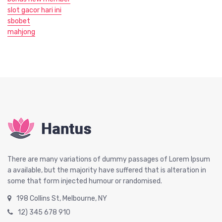
slot gacor hari ini
sbobet
mahjong
There are many variations of dummy passages of Lorem Ipsum
a available, but the majority have suffered that is alteration in
some that form injected humour or randomised.
198 Collins St, Melbourne, NY
12) 345 678 910