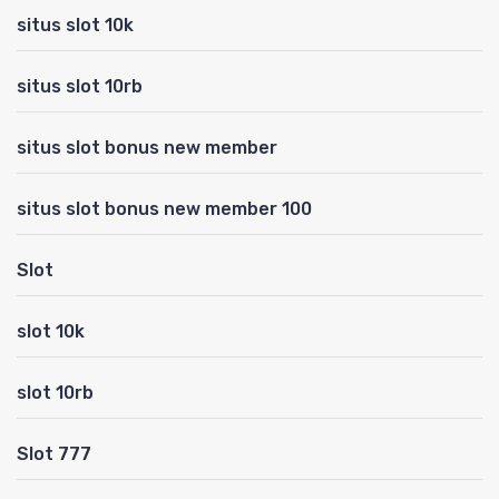
situs slot 10k
situs slot 10rb
situs slot bonus new member
situs slot bonus new member 100
Slot
slot 10k
slot 10rb
Slot 777