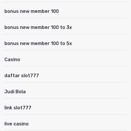
bonus new member 100
bonus new member 100 to 3x
bonus new member 100 to 5x
Casino
daftar slot777
Judi Bola
link slot777
live casino