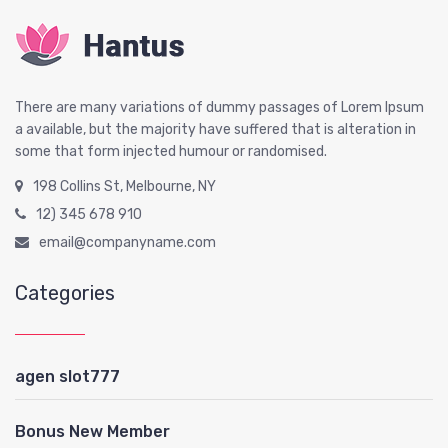
There are many variations of dummy passages of Lorem Ipsum
a available, but the majority have suffered that is alteration in
some that form injected humour or randomised.
198 Collins St, Melbourne, NY
12) 345 678 910
email@companyname.com
Categories
agen slot777
Bonus New Member