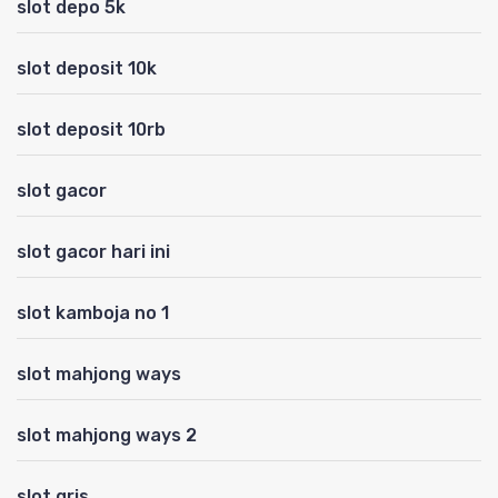
slot depo 5k
slot deposit 10k
slot deposit 10rb
slot gacor
slot gacor hari ini
slot kamboja no 1
slot mahjong ways
slot mahjong ways 2
slot qris