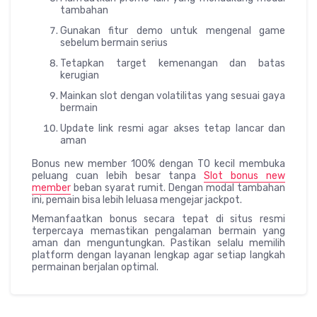
tambahan
Gunakan fitur demo untuk mengenal game
sebelum bermain serius
Tetapkan target kemenangan dan batas
kerugian
Mainkan slot dengan volatilitas yang sesuai gaya
bermain
Update link resmi agar akses tetap lancar dan
aman
Bonus new member 100% dengan TO kecil membuka
peluang cuan lebih besar tanpa
Slot bonus new
member
beban syarat rumit. Dengan modal tambahan
ini, pemain bisa lebih leluasa mengejar jackpot.
Memanfaatkan bonus secara tepat di situs resmi
terpercaya memastikan pengalaman bermain yang
aman dan menguntungkan. Pastikan selalu memilih
platform dengan layanan lengkap agar setiap langkah
permainan berjalan optimal.