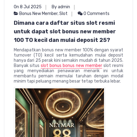
On 8 Jul 2025
By admin
Bonus New Member
,
Slot
0 Comments
Dimana cara daftar situs slot resmi
untuk dapat slot bonus new member
100 TO kecil dan mulai deposit 25?
Mendapatkan bonus new member 100% dengan syarat
turnover (TO) kecil serta kemudahan mulai deposit
hanya dari 25 perak kini semakin mudah di tahun 2025.
Banyak situs
slot bonus bonus new member
slot resmi
yang menyediakan penawaran menarik ini untuk
membantu pemain memulai taruhan dengan modal
minim tapi peluang menang besar tetap terbuka lebar.