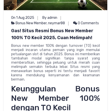
On 1 Aug 2025
By admin
Bonus New Member
,
neymar88
0 Comments
Gas! Situs Resmi Bonus New Member
100% TO Kecil 2025, Cuan Melimpah!
Bonus new member 100% dengan turnover (TO) kecil
menjadi incaran utama pemain yang ingin memulai
petualangan slot di tahun 2025. Bonus ini memberikan
tambahan modal signifikan tanpa syarat yang
memberatkan, sehingga peluang untuk meraih cuan
melimpah semakin terbuka lebar. Situs resmi yang
menawarkan bonus seperti ini tentu menjadi favorit
karena mendukung kenyamanan dan keamanan
bermain.
Keunggulan Bonus
New Member 100%
dengan TO Kecil