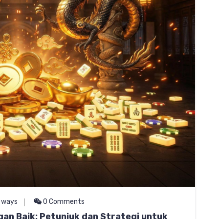
 ways
0 Comments
an Baik: Petunjuk dan Strategi untuk