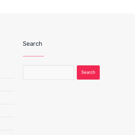
Search
Search for: