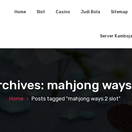
Home
Slot
Casino
Judi Bola
Sitemap
Server Kamboj
rchives: mahjong ways 
Home
Posts tagged "mahjong ways 2 slot"