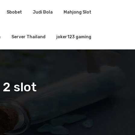
Sbobet
Judi Bola
Mahjong Slot
a
Server Thailand
joker123 gaming
2 slot