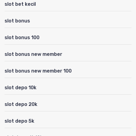
slot bet kecil
slot bonus
slot bonus 100
slot bonus new member
slot bonus new member 100
slot depo 10k
slot depo 20k
slot depo 5k