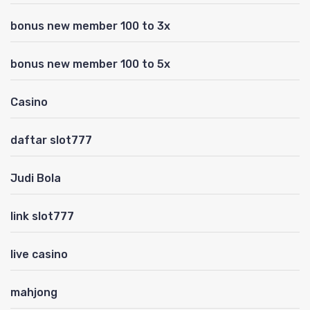
bonus new member 100 to 3x
bonus new member 100 to 5x
Casino
daftar slot777
Judi Bola
link slot777
live casino
mahjong