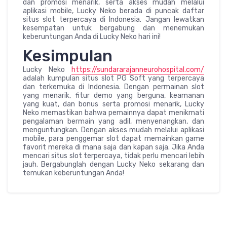
dan promosi menarik, serta akses mudah melalui
aplikasi mobile, Lucky Neko berada di puncak daftar
situs slot terpercaya di Indonesia. Jangan lewatkan
kesempatan untuk bergabung dan menemukan
keberuntungan Anda di Lucky Neko hari ini!
Kesimpulan
Lucky Neko
https://sundararajanneurohospital.com/
adalah kumpulan situs slot PG Soft yang terpercaya
dan terkemuka di Indonesia. Dengan permainan slot
yang menarik, fitur demo yang berguna, keamanan
yang kuat, dan bonus serta promosi menarik, Lucky
Neko memastikan bahwa pemainnya dapat menikmati
pengalaman bermain yang adil, menyenangkan, dan
menguntungkan. Dengan akses mudah melalui aplikasi
mobile, para penggemar slot dapat memainkan game
favorit mereka di mana saja dan kapan saja. Jika Anda
mencari situs slot terpercaya, tidak perlu mencari lebih
jauh. Bergabunglah dengan Lucky Neko sekarang dan
temukan keberuntungan Anda!