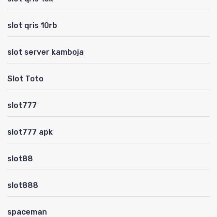
slot qris 10rb
slot server kamboja
Slot Toto
slot777
slot777 apk
slot88
slot888
spaceman