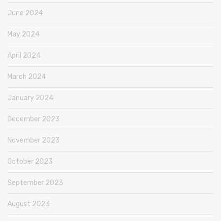
June 2024
May 2024
April 2024
March 2024
January 2024
December 2023
November 2023
October 2023
September 2023
August 2023