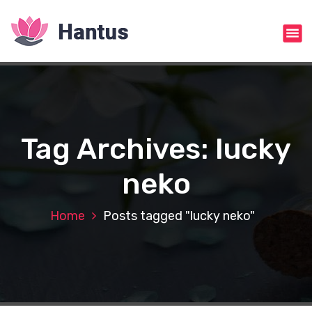
S
k
i
p
t
o
c
o
n
Tag Archives: lucky
t
e
neko
n
t
Home
Posts tagged "lucky neko"