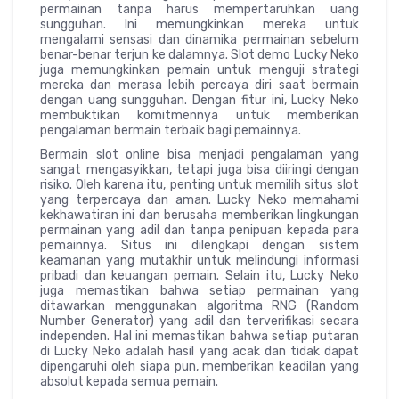
permainan tanpa harus mempertaruhkan uang
sungguhan. Ini memungkinkan mereka untuk
mengalami sensasi dan dinamika permainan sebelum
benar-benar terjun ke dalamnya. Slot demo Lucky Neko
juga memungkinkan pemain untuk menguji strategi
mereka dan merasa lebih percaya diri saat bermain
dengan uang sungguhan. Dengan fitur ini, Lucky Neko
membuktikan komitmennya untuk memberikan
pengalaman bermain terbaik bagi pemainnya.
Bermain slot online bisa menjadi pengalaman yang
sangat mengasyikkan, tetapi juga bisa diiringi dengan
risiko. Oleh karena itu, penting untuk memilih situs slot
yang terpercaya dan aman. Lucky Neko memahami
kekhawatiran ini dan berusaha memberikan lingkungan
permainan yang adil dan tanpa penipuan kepada para
pemainnya. Situs ini dilengkapi dengan sistem
keamanan yang mutakhir untuk melindungi informasi
pribadi dan keuangan pemain. Selain itu, Lucky Neko
juga memastikan bahwa setiap permainan yang
ditawarkan menggunakan algoritma RNG (Random
Number Generator) yang adil dan terverifikasi secara
independen. Hal ini memastikan bahwa setiap putaran
di Lucky Neko adalah hasil yang acak dan tidak dapat
dipengaruhi oleh siapa pun, memberikan keadilan yang
absolut kepada semua pemain.