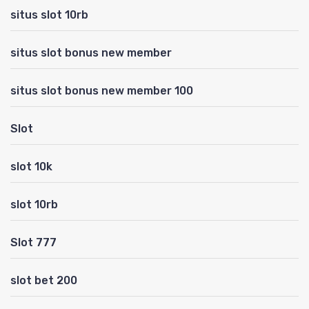
situs slot 10rb
situs slot bonus new member
situs slot bonus new member 100
Slot
slot 10k
slot 10rb
Slot 777
slot bet 200