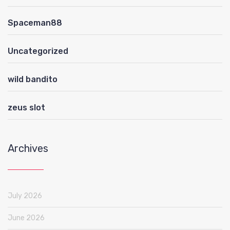
Spaceman88
Uncategorized
wild bandito
zeus slot
Archives
July 2026
June 2026