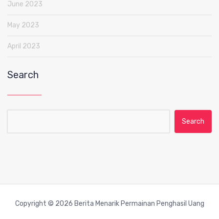
June 2023
May 2023
April 2023
Search
Search for:
Copyright © 2026 Berita Menarik Permainan Penghasil Uang