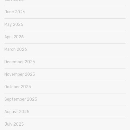
June 2026
May 2026
April 2026
March 2026
December 2025
November 2025
October 2025
September 2025
August 2025
July 2025