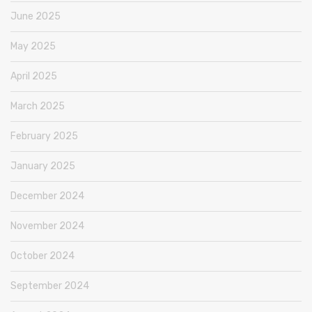
June 2025
May 2025
April 2025
March 2025
February 2025
January 2025
December 2024
November 2024
October 2024
September 2024