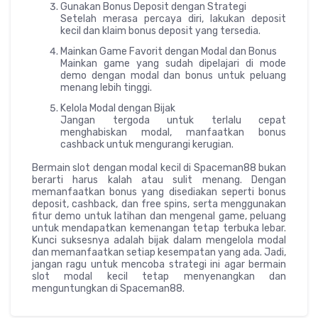
Gunakan Bonus Deposit dengan Strategi
Setelah merasa percaya diri, lakukan deposit
kecil dan klaim bonus deposit yang tersedia.
Mainkan Game Favorit dengan Modal dan Bonus
Mainkan game yang sudah dipelajari di mode
demo dengan modal dan bonus untuk peluang
menang lebih tinggi.
Kelola Modal dengan Bijak
Jangan tergoda untuk terlalu cepat
menghabiskan modal, manfaatkan bonus
cashback untuk mengurangi kerugian.
Bermain slot dengan modal kecil di Spaceman88 bukan
berarti harus kalah atau sulit menang. Dengan
memanfaatkan bonus yang disediakan seperti bonus
deposit, cashback, dan free spins, serta menggunakan
fitur demo untuk latihan dan mengenal game, peluang
untuk mendapatkan kemenangan tetap terbuka lebar.
Kunci suksesnya adalah bijak dalam mengelola modal
dan memanfaatkan setiap kesempatan yang ada. Jadi,
jangan ragu untuk mencoba strategi ini agar bermain
slot modal kecil tetap menyenangkan dan
menguntungkan di Spaceman88.