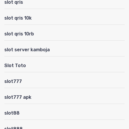
slot qris
slot qris 10k
slot qris 10rb
slot server kamboja
Slot Toto
slot777
slot777 apk
slot88
slot888