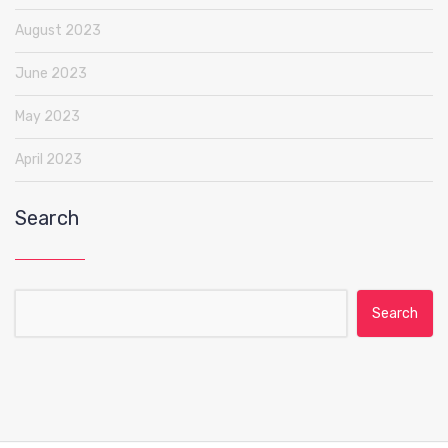
August 2023
June 2023
May 2023
April 2023
Search
Search for: