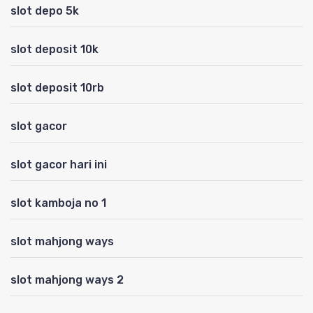
slot depo 5k
slot deposit 10k
slot deposit 10rb
slot gacor
slot gacor hari ini
slot kamboja no 1
slot mahjong ways
slot mahjong ways 2