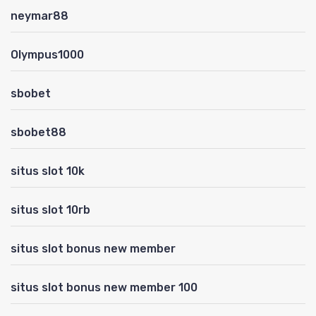
neymar88
Olympus1000
sbobet
sbobet88
situs slot 10k
situs slot 10rb
situs slot bonus new member
situs slot bonus new member 100