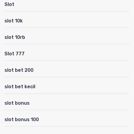
Slot
slot 10k
slot 10rb
Slot 777
slot bet 200
slot bet kecil
slot bonus
slot bonus 100