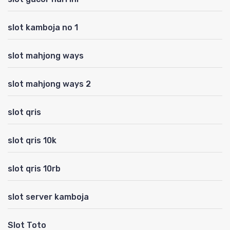
slot kamboja no 1
slot mahjong ways
slot mahjong ways 2
slot qris
slot qris 10k
slot qris 10rb
slot server kamboja
Slot Toto