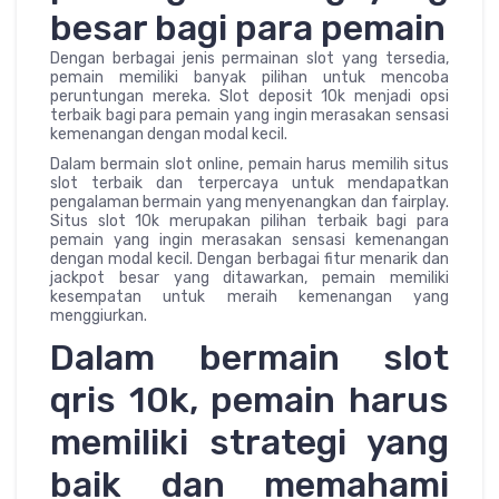
besar bagi para pemain
Dengan berbagai jenis permainan slot yang tersedia,
pemain memiliki banyak pilihan untuk mencoba
peruntungan mereka. Slot deposit 10k menjadi opsi
terbaik bagi para pemain yang ingin merasakan sensasi
kemenangan dengan modal kecil.
Dalam bermain slot online, pemain harus memilih situs
slot terbaik dan terpercaya untuk mendapatkan
pengalaman bermain yang menyenangkan dan fairplay.
Situs slot 10k merupakan pilihan terbaik bagi para
pemain yang ingin merasakan sensasi kemenangan
dengan modal kecil. Dengan berbagai fitur menarik dan
jackpot besar yang ditawarkan, pemain memiliki
kesempatan untuk meraih kemenangan yang
menggiurkan.
Dalam bermain slot
qris 10k, pemain harus
memiliki strategi yang
baik dan memahami