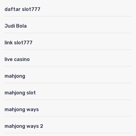
daftar slot777
Judi Bola
link slot777
live casino
mahjong
mahjong slot
mahjong ways
mahjong ways 2