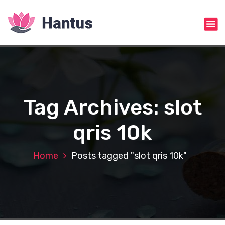
S
k
i
p
t
o
c
o
n
Tag Archives: slot
t
e
qris 10k
n
t
Home
Posts tagged "slot qris 10k"