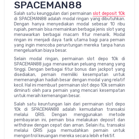
SPACEMAN88
Salah satu keunggulan dari permainan
slot deposit 10k
di SPACEMAN88 adalah modal ringan yang dibutuhkan.
Dengan hanya menyediakan modal sebesar 10 ribu
rupiah, pemain bisa memainkan berbagai jenis slot yang
menawarkan berbagai macam fitur menarik. Modal
ringan ini menjadi daya tarik utama bagi para pemain
yang ingin mencoba peruntungan mereka tanpa harus
mengeluarkan biaya besar.
Selain modal ringan, permainan slot depo 10k di
SPACEMAN88 juga menawarkan peluang menang yang
tinggi. Dengan berbagai fitur bonus dan jackpot yang
disediakan, pemain memiliki kesempatan untuk
memenangkan hadiah besar dengan modal yang relatif
kecil. Hal ini membuat permainan slot depo 10k semakin
diminati oleh para pemain yang mencari kesempatan
untuk meraih kemenangan besar.
Salah satu keuntungan lain dari permainan slot depo
10k di SPACEMAN88 adalah kemudahan transaksi
melalui QRIS. Dengan menggunakan metode
pembayaran ini, pemain bisa melakukan deposit dan
withdraw dengan cepat dan aman. Selain itu, transaksi
melalui QRIS juga memudahkan pemain untuk
mengontrol keuangan mereka secara lebih efektif.