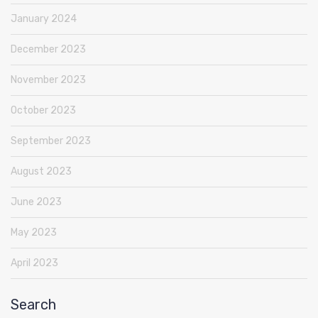
January 2024
December 2023
November 2023
October 2023
September 2023
August 2023
June 2023
May 2023
April 2023
Search