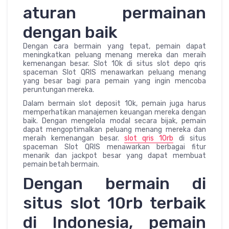
aturan permainan
dengan baik
Dengan cara bermain yang tepat, pemain dapat
meningkatkan peluang menang mereka dan meraih
kemenangan besar. Slot 10k di situs slot depo qris
spaceman Slot QRIS menawarkan peluang menang
yang besar bagi para pemain yang ingin mencoba
peruntungan mereka.
Dalam bermain slot deposit 10k, pemain juga harus
memperhatikan manajemen keuangan mereka dengan
baik. Dengan mengelola modal secara bijak, pemain
dapat mengoptimalkan peluang menang mereka dan
meraih kemenangan besar.
slot qris 10rb
di situs
spaceman Slot QRIS menawarkan berbagai fitur
menarik dan jackpot besar yang dapat membuat
pemain betah bermain.
Dengan bermain di
situs slot 10rb terbaik
di Indonesia, pemain