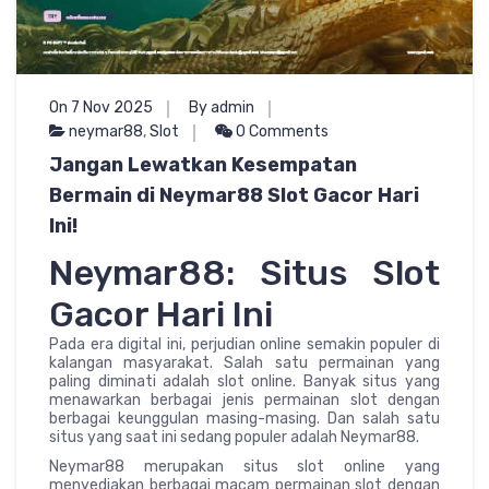
On 7 Nov 2025
By admin
neymar88
,
Slot
0 Comments
Jangan Lewatkan Kesempatan
Bermain di Neymar88 Slot Gacor Hari
Ini!
Neymar88: Situs Slot
Gacor Hari Ini
Pada era digital ini, perjudian online semakin populer di
kalangan masyarakat. Salah satu permainan yang
paling diminati adalah slot online. Banyak situs yang
menawarkan berbagai jenis permainan slot dengan
berbagai keunggulan masing-masing. Dan salah satu
situs yang saat ini sedang populer adalah Neymar88.
Neymar88 merupakan situs slot online yang
menyediakan berbagai macam permainan slot dengan