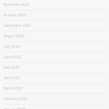
November 2025
October 2025
September 2025
August 2025
July 2025
June 2025
May 2025
April 2025
March 2025
February 2025