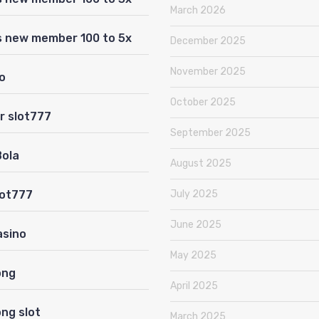
March 2026
 new member 100 to 5x
December 2025
November 2025
o
October 2025
r slot777
September 2025
Bola
August 2025
lot777
July 2025
June 2025
asino
May 2025
ong
April 2025
ng slot
March 2025