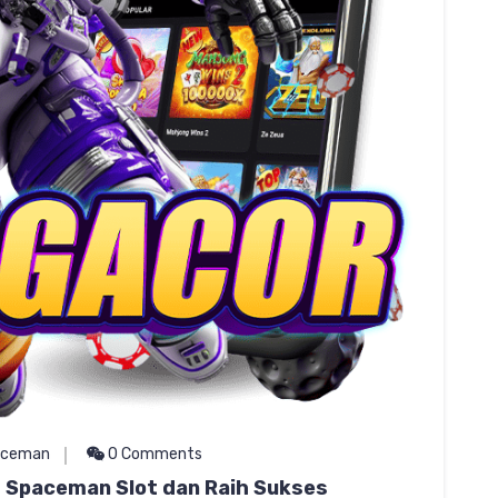
aceman
0 Comments
 Spaceman Slot dan Raih Sukses