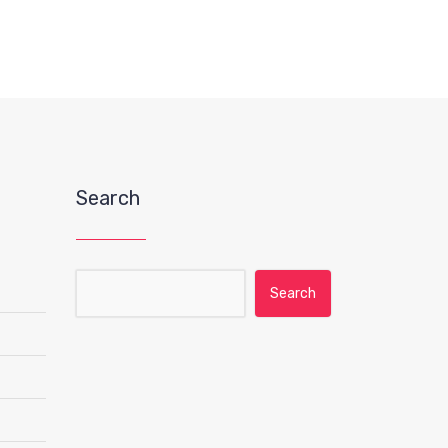
Search
Search for: