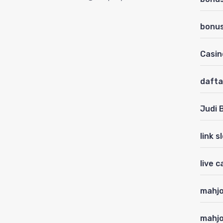
bonus
Casin
dafta
Judi 
link s
live c
mahj
mahjo