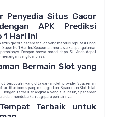
r Penyedia Situs Gacor
dengan APK Prediksi
1 Hari Ini
 situs gacor Spaceman Slot yang memiliki reputasi tinggi
n
Super No 1 Hari Ini, Spaceman menawarkan pengalaman
ra pemainnya. Dengan hanya modal depo 5k, Anda dapat
emenangan yang luar biasa.
aman Bermain Slot yang
lot terpopuler yang ditawarkan oleh provider Spaceman.
 fitur-fitur bonus yang menggiurkan, Spaceman Slot telah
ne. Dengan tema luar angkasa yang futuristik, Spaceman
ru dan mendebarkan bagi para pemainnya.
Tempat Terbaik untuk
eman