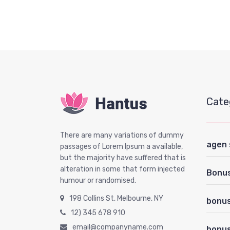
Cate
There are many variations of dummy
agen 
passages of Lorem Ipsum a available,
but the majority have suffered that is
alteration in some that form injected
Bonu
humour or randomised.
198 Collins St, Melbourne, NY
bonu
12) 345 678 910
email@companyname.com
bonus