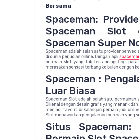
Bersama
Spaceman: Provide
Spaceman Slot 
Spaceman Super No 
Spaceman adalah salah satu provider penyedia
di dunia perjudian online. Dengan apk
spacema
bermain slot yang tak tertandingi bagi pa
merasakan sensasi terbang ke bulan dengan k
Spaceman : Pengal
Luar Biasa
Spaceman Slot adalah salah satu permainan s
Dikenal dengan desain grafis yang menarik dan
menjadi favorit di kalangan pemain judi onli
Slot menawarkan pengalaman bermain yang se
Situs Spaceman: 
Bermain Slot Spac