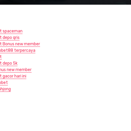
ot spaceman
t depo qris
ot Bonus new member
obet88 terpercaya
t
ot depo 5k
nus new member
t gacor hari ini
obet
hjong