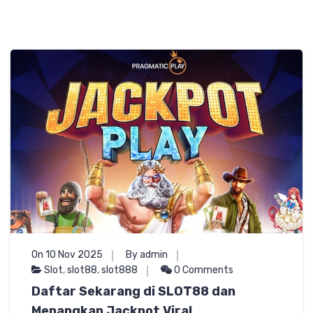
On 10 Nov 2025
By admin
Slot
,
slot88
,
slot888
0 Comments
Daftar Sekarang di SLOT88 dan
Menangkan Jackpot Viral