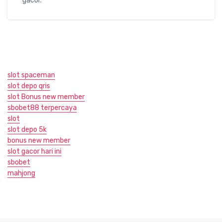
gacor.
slot spaceman
slot depo qris
slot Bonus new member
sbobet88 terpercaya
slot
slot depo 5k
bonus new member
slot gacor hari ini
sbobet
mahjong