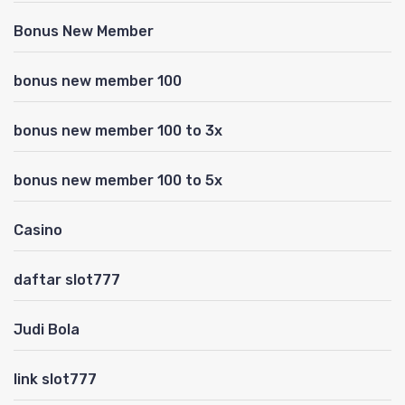
Bonus New Member
bonus new member 100
bonus new member 100 to 3x
bonus new member 100 to 5x
Casino
daftar slot777
Judi Bola
link slot777