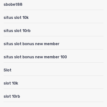
sbobet88
situs slot 10k
situs slot 10rb
situs slot bonus new member
situs slot bonus new member 100
Slot
slot 10k
slot 10rb