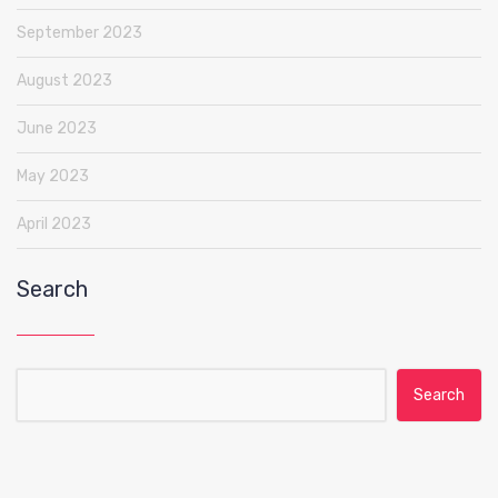
September 2023
August 2023
June 2023
May 2023
April 2023
Search
Search for: