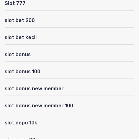
Slot 777
slot bet 200
slot bet kecil
slot bonus
slot bonus 100
slot bonus new member
slot bonus new member 100
slot depo 10k