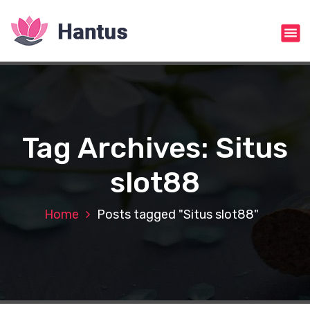
S
k
i
p
t
o
c
o
n
Tag Archives: Situs
t
e
slot88
n
t
Home
Posts tagged "Situs slot88"