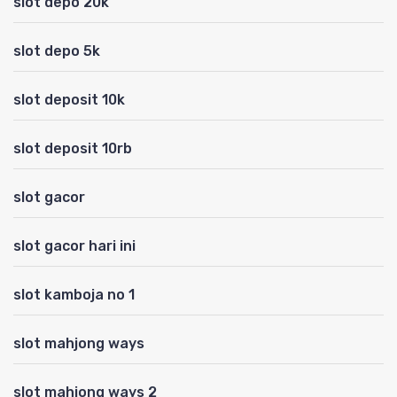
slot depo 20k
slot depo 5k
slot deposit 10k
slot deposit 10rb
slot gacor
slot gacor hari ini
slot kamboja no 1
slot mahjong ways
slot mahjong ways 2