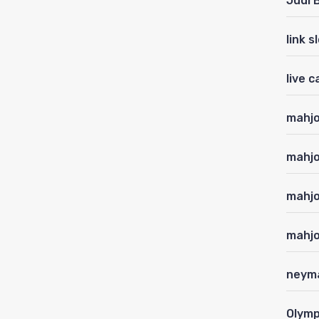
Judi 
link s
live c
mahj
mahjo
mahj
mahjo
neym
Olym