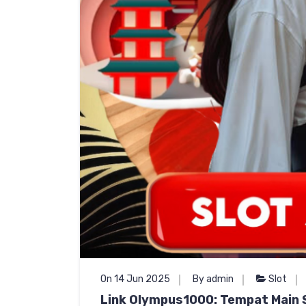
On 14 Jun 2025
By admin
Slot
Link Olympus1000: Tempat Main Sl