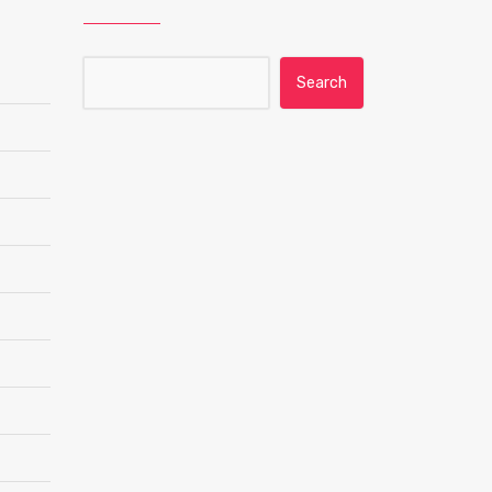
Search for: