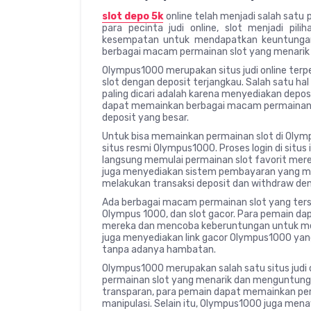
slot depo 5k
online telah menjadi salah satu p
para pecinta judi online, slot menjadi p
kesempatan untuk mendapatkan keuntungan 
berbagai macam permainan slot yang menarik
Olympus1000 merupakan situs judi online te
slot dengan deposit terjangkau. Salah satu 
paling dicari adalah karena menyediakan depo
dapat memainkan berbagai macam permainan s
deposit yang besar.
Untuk bisa memainkan permainan slot di Olymp
situs resmi Olympus1000. Proses login di situ
langsung memulai permainan slot favorit mere
juga menyediakan sistem pembayaran yang mu
melakukan transaksi deposit dan withdraw de
Ada berbagai macam permainan slot yang terse
Olympus 1000, dan slot gacor. Para pemain da
mereka dan mencoba keberuntungan untuk men
juga menyediakan link gacor Olympus1000 ya
tanpa adanya hambatan.
Olympus1000 merupakan salah satu situs judi
permainan slot yang menarik dan menguntungk
transparan, para pemain dapat memainkan per
manipulasi. Selain itu, Olympus1000 juga me