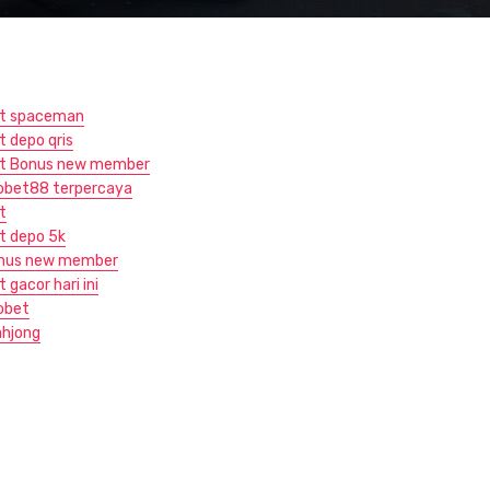
ot spaceman
t depo qris
ot Bonus new member
obet88 terpercaya
t
ot depo 5k
nus new member
t gacor hari ini
obet
hjong