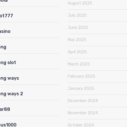
Bola
August 2025
lot777
July 2025
June 2025
asino
May 2025
ong
April 2025
ng slot
March 2025
February 2025
ong ways
January 2025
ng ways 2
December 2024
ar88
November 2024
pus1000
October 2024