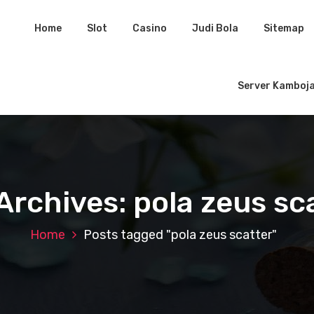
Home
Slot
Casino
Judi Bola
Sitemap
Server Kamboj
Archives: pola zeus sc
Home
Posts tagged "pola zeus scatter"