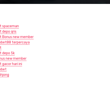
ot spaceman
t depo qris
ot Bonus new member
obet88 terpercaya
t
ot depo 5k
nus new member
t gacor hari ini
obet
hjong