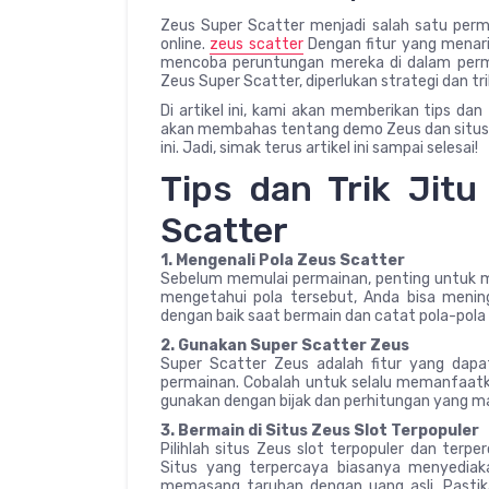
Zeus Super Scatter menjadi salah satu perma
online.
zeus scatter
Dengan fitur yang menari
mencoba peruntungan mereka di dalam perm
Zeus Super Scatter, diperlukan strategi dan t
Di artikel ini, kami akan memberikan tips dan
akan membahas tentang demo Zeus dan situs 
ini. Jadi, simak terus artikel ini sampai selesai!
Tips dan Trik Jit
Scatter
1. Mengenali Pola Zeus Scatter
Sebelum memulai permainan, penting untuk m
mengetahui pola tersebut, Anda bisa meni
dengan baik saat bermain dan catat pola-pola
2. Gunakan Super Scatter Zeus
Super Scatter Zeus adalah fitur yang da
permainan. Cobalah untuk selalu memanfaatka
gunakan dengan bijak dan perhitungan yang m
3. Bermain di Situs Zeus Slot Terpopuler
Pilihlah situs Zeus slot terpopuler dan ter
Situs yang terpercaya biasanya menyedia
memasang taruhan dengan uang asli. Pastika