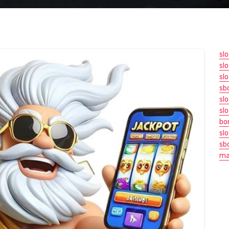
sl
slo
sl
sb
slo
sl
bo
slo
sb
ma