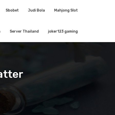
Sbobet
Judi Bola
Mahjong Slot
a
Server Thailand
joker123 gaming
atter