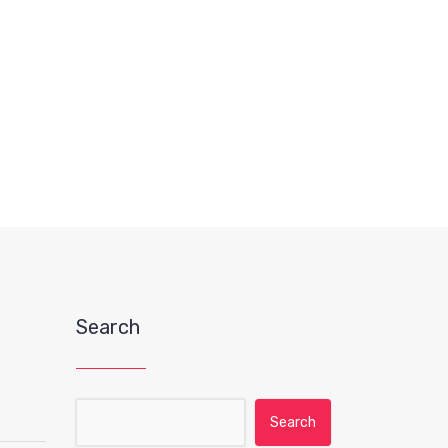
Search
Search for: