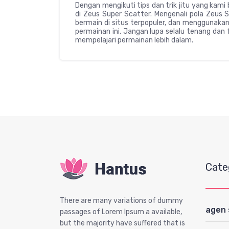
Dengan mengikuti tips dan trik jitu yang kam
di Zeus Super Scatter. Mengenali pola Zeus 
bermain di situs terpopuler, dan menggunakan
permainan ini. Jangan lupa selalu tenang da
mempelajari permainan lebih dalam.
Cate
There are many variations of dummy
agen 
passages of Lorem Ipsum a available,
but the majority have suffered that is