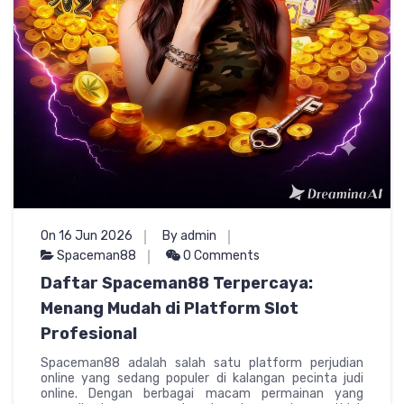
On 16 Jun 2026
By admin
Spaceman88
0 Comments
Daftar Spaceman88 Terpercaya:
Menang Mudah di Platform Slot
Profesional
Spaceman88 adalah salah satu platform perjudian
online yang sedang populer di kalangan pecinta judi
online. Dengan berbagai macam permainan yang