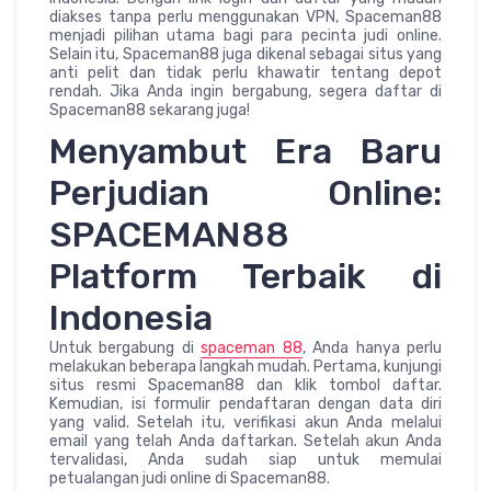
diakses tanpa perlu menggunakan VPN, Spaceman88
menjadi pilihan utama bagi para pecinta judi online.
Selain itu, Spaceman88 juga dikenal sebagai situs yang
anti pelit dan tidak perlu khawatir tentang depot
rendah. Jika Anda ingin bergabung, segera daftar di
Spaceman88 sekarang juga!
Menyambut Era Baru
Perjudian Online:
SPACEMAN88
Platform Terbaik di
Indonesia
Untuk bergabung di
spaceman 88
, Anda hanya perlu
melakukan beberapa langkah mudah. Pertama, kunjungi
situs resmi Spaceman88 dan klik tombol daftar.
Kemudian, isi formulir pendaftaran dengan data diri
yang valid. Setelah itu, verifikasi akun Anda melalui
email yang telah Anda daftarkan. Setelah akun Anda
tervalidasi, Anda sudah siap untuk memulai
petualangan judi online di Spaceman88.