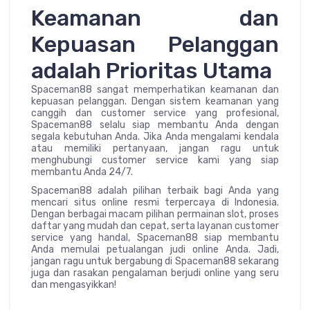
Keamanan dan
Kepuasan Pelanggan
adalah Prioritas Utama
Spaceman88 sangat memperhatikan keamanan dan
kepuasan pelanggan. Dengan sistem keamanan yang
canggih dan customer service yang profesional,
Spaceman88 selalu siap membantu Anda dengan
segala kebutuhan Anda. Jika Anda mengalami kendala
atau memiliki pertanyaan, jangan ragu untuk
menghubungi customer service kami yang siap
membantu Anda 24/7.
Spaceman88 adalah pilihan terbaik bagi Anda yang
mencari situs online resmi terpercaya di Indonesia.
Dengan berbagai macam pilihan permainan slot, proses
daftar yang mudah dan cepat, serta layanan customer
service yang handal, Spaceman88 siap membantu
Anda memulai petualangan judi online Anda. Jadi,
jangan ragu untuk bergabung di Spaceman88 sekarang
juga dan rasakan pengalaman berjudi online yang seru
dan mengasyikkan!