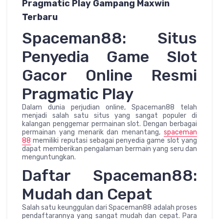
Pragmatic Play Gampang Maxwin
Terbaru
Spaceman88: Situs
Penyedia Game Slot
Gacor Online Resmi
Pragmatic Play
Dalam dunia perjudian online, Spaceman88 telah
menjadi salah satu situs yang sangat populer di
kalangan penggemar permainan slot. Dengan berbagai
permainan yang menarik dan menantang,
spaceman
88
memiliki reputasi sebagai penyedia game slot yang
dapat memberikan pengalaman bermain yang seru dan
menguntungkan.
Daftar Spaceman88:
Mudah dan Cepat
Salah satu keunggulan dari Spaceman88 adalah proses
pendaftarannya yang sangat mudah dan cepat. Para