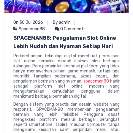
On 30 Jul 2026
By admin
Spaceman88
0 Comments
SPACEMAN88: Pengalaman Slot Online
Lebih Mudah dan Nyaman Setiap Hari
Perkembangan teknologi digital membuat permainan
slot online semakin mudah diakses oleh berbagai
kalangan. Para pemain kini mencari platform yang tidak
hanya menawarkan pilihan game menarik, tetapi juga
memiliki tampilan sederhana, akses cepat, dan
pengalaman bermain yang nyaman.
spaceman88
hadir
sebagai platform slot online modern yang
mengutamakan kemudahan pengguna dalam
menikmati berbagai permainan digital.
Dengan sistem yang praktis dan desain website yang
responsif, SPACEMAN88 memberikan pengalaman
bermain yang lebih fleksibel. Pengguna dapat
mengakses platform melalui berbagai perangkat
seperti smartphone, tablet, maupun komputer tanpa
mengalami kesulitan saat berpindah menu atau