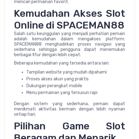
mencari permainan favorit.
Kemudahan Akses Slot
Online di SPACEMAN88
Salah satu keunggulan yang menjadi perhatian pemain
adalah kemudahan dalam mengakses platform.
SPACEMAN88 menghadirkan proses navigasi yang
sederhana sehingga pengguna dapat menemukan
berbagai fitur dengan lebih cepat.
Beberapa kemudahan yang tersedia antara lain:
Tampilan website yang mudah dipahami
Proses akses akun yang praktis
Dukungan perangkat mobile
Menu permainan yang tersusun rapi
Dengan sistem yang sederhana, pemain dapat
menikmati aktivitas bermain dengan lebih nyaman
setiap hari.
Pilihan Game Slot
Beragam dan Menarik