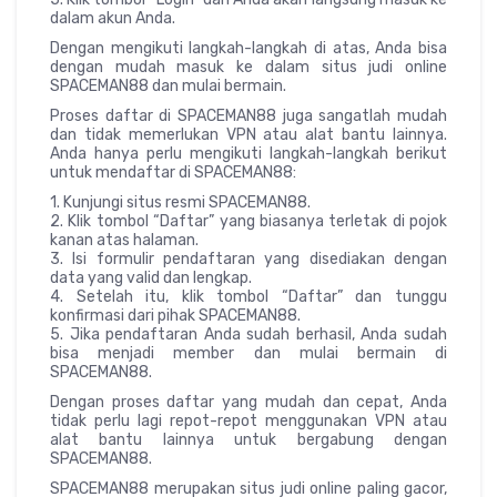
dalam akun Anda.
Dengan mengikuti langkah-langkah di atas, Anda bisa
dengan mudah masuk ke dalam situs judi online
SPACEMAN88 dan mulai bermain.
Proses daftar di SPACEMAN88 juga sangatlah mudah
dan tidak memerlukan VPN atau alat bantu lainnya.
Anda hanya perlu mengikuti langkah-langkah berikut
untuk mendaftar di SPACEMAN88:
1. Kunjungi situs resmi SPACEMAN88.
2. Klik tombol “Daftar” yang biasanya terletak di pojok
kanan atas halaman.
3. Isi formulir pendaftaran yang disediakan dengan
data yang valid dan lengkap.
4. Setelah itu, klik tombol “Daftar” dan tunggu
konfirmasi dari pihak SPACEMAN88.
5. Jika pendaftaran Anda sudah berhasil, Anda sudah
bisa menjadi member dan mulai bermain di
SPACEMAN88.
Dengan proses daftar yang mudah dan cepat, Anda
tidak perlu lagi repot-repot menggunakan VPN atau
alat bantu lainnya untuk bergabung dengan
SPACEMAN88.
SPACEMAN88 merupakan situs judi online paling gacor,