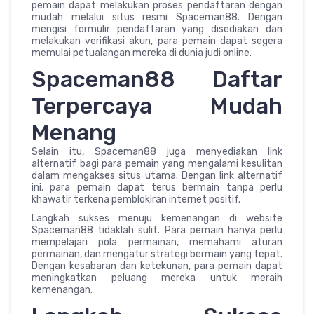
pemain dapat melakukan proses pendaftaran dengan
mudah melalui situs resmi Spaceman88. Dengan
mengisi formulir pendaftaran yang disediakan dan
melakukan verifikasi akun, para pemain dapat segera
memulai petualangan mereka di dunia judi online.
Spaceman88 Daftar
Terpercaya Mudah
Menang
Selain itu, Spaceman88 juga menyediakan link
alternatif bagi para pemain yang mengalami kesulitan
dalam mengakses situs utama. Dengan link alternatif
ini, para pemain dapat terus bermain tanpa perlu
khawatir terkena pemblokiran internet positif.
Langkah sukses menuju kemenangan di website
Spaceman88 tidaklah sulit. Para pemain hanya perlu
mempelajari pola permainan, memahami aturan
permainan, dan mengatur strategi bermain yang tepat.
Dengan kesabaran dan ketekunan, para pemain dapat
meningkatkan peluang mereka untuk meraih
kemenangan.