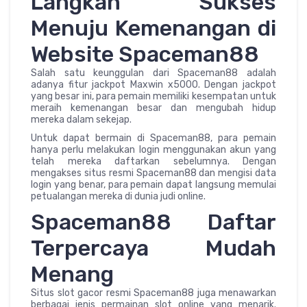
Langkah Sukses
Menuju Kemenangan di
Website Spaceman88
Salah satu keunggulan dari Spaceman88 adalah
adanya fitur jackpot Maxwin x5000. Dengan jackpot
yang besar ini, para pemain memiliki kesempatan untuk
meraih kemenangan besar dan mengubah hidup
mereka dalam sekejap.
Untuk dapat bermain di Spaceman88, para pemain
hanya perlu melakukan login menggunakan akun yang
telah mereka daftarkan sebelumnya. Dengan
mengakses situs resmi Spaceman88 dan mengisi data
login yang benar, para pemain dapat langsung memulai
petualangan mereka di dunia judi online.
Spaceman88 Daftar
Terpercaya Mudah
Menang
Situs slot gacor resmi Spaceman88 juga menawarkan
berbagai jenis permainan slot online yang menarik.