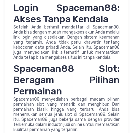
Login Spaceman88:
Akses Tanpa Kendala
Setelah Anda berhasil mendaftar di Spaceman88,
Anda bisa dengan mudah mengakses akun Anda melalui
link login yang disediakan. Dengan sistem keamanan
yang terjamin, Anda tidak perlu khawatir tentang
kebocoran data pribadi Anda. Selain itu, Spaceman88
juga menyediakan link alternatif untuk memastikan
Anda tetap bisa mengakses situs ini tanpa kendala.
Spaceman88 Slot:
Beragam Pilihan
Permainan
Spaceman88 menyediakan berbagai macam pilihan
permainan slot yang menarik dan menghibur. Dari
permainan klasik hingga yang terbaru, Anda bisa
menemukan semua jenis slot di Spaceman88. Selain
itu, Spaceman88 juga bekerja sama dengan provider
terkemuka dalam industri judi online untuk memastikan
kualitas permainan yang terjamin.