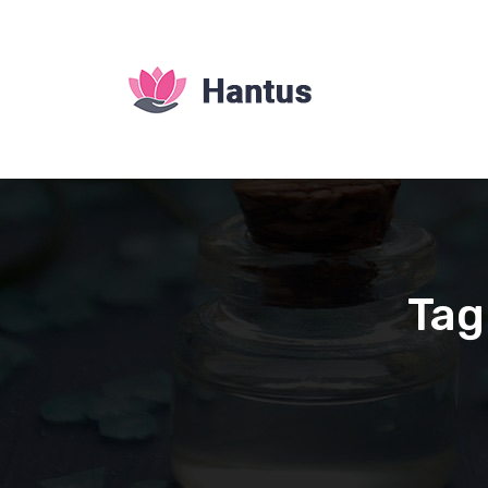
S
k
i
p
t
o
c
o
n
t
e
n
Tag
t