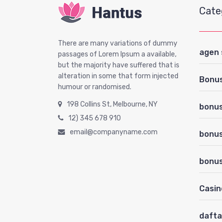
Cate
There are many variations of dummy
agen 
passages of Lorem Ipsum a available,
but the majority have suffered that is
alteration in some that form injected
Bonu
humour or randomised.
198 Collins St, Melbourne, NY
bonu
12) 345 678 910
email@companyname.com
bonus
bonus
Casin
dafta