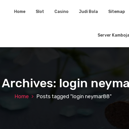
Home
Slot
Casino
Judi Bola
Sitemap
Server Kamboj
 Archives: login neym
Home
Posts tagged "login neymar88"