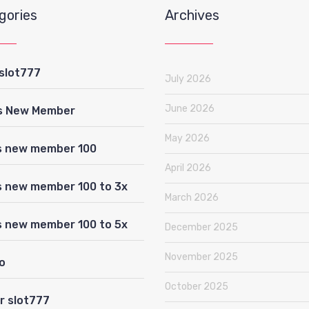
gories
Archives
slot777
July 2026
June 2026
s New Member
May 2026
s new member 100
April 2026
 new member 100 to 3x
March 2026
 new member 100 to 5x
December 2025
November 2025
o
October 2025
r slot777