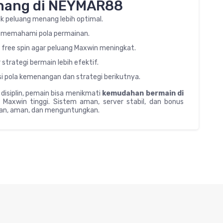
nang di NEYMAR88
k peluang menang lebih optimal.
uk memahami pola permainan.
an free spin agar peluang Maxwin meningkat.
strategi bermain lebih efektif.
si pola kemenangan dan strategi berikutnya.
disiplin, pemain bisa menikmati
kemudahan bermain di
Maxwin tinggi. Sistem aman, server stabil, dan bonus
n, aman, dan menguntungkan.