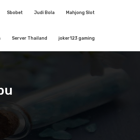
Sbobet
Judi Bola
Mahjong Slot
a
Server Thailand
joker123 gaming
bu