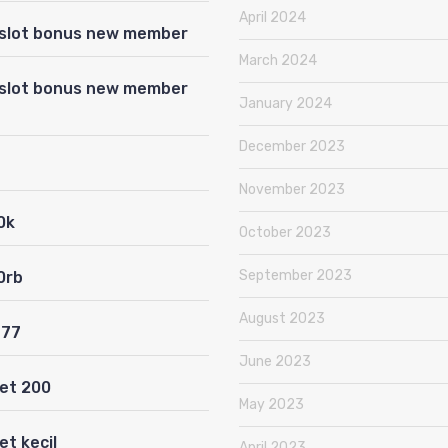
April 2024
 slot bonus new member
March 2024
 slot bonus new member
January 2024
December 2023
November 2023
0k
October 2023
September 2023
0rb
August 2023
777
June 2023
bet 200
May 2023
et kecil
April 2023