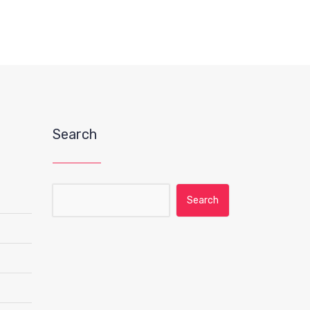
Search
Search for: