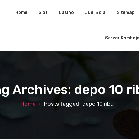
Home
Slot
Casino
Judi Bola
Sitemap
Server Kamboj
ag Archives: depo 10 ri
Home
Posts tagged "depo 10 ribu"