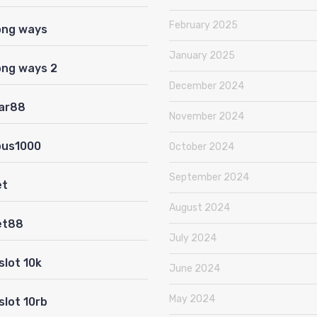
February 2025
ong ways
January 2025
ng ways 2
December 2024
ar88
November 2024
pus1000
October 2024
September 2024
et
August 2024
et88
July 2024
slot 10k
June 2024
May 2024
slot 10rb