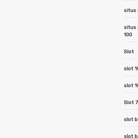
situs
situs
100
Slot
slot 1
slot 1
Slot 
slot 
slot b