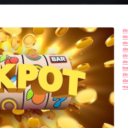
sl
slo
sl
sb
slo
sl
bo
slo
sb
ma