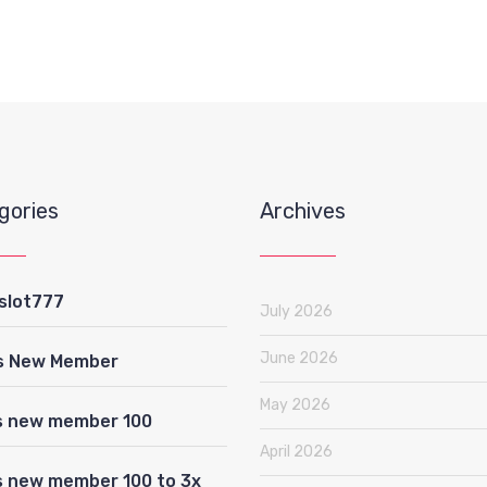
gories
Archives
slot777
July 2026
June 2026
s New Member
May 2026
s new member 100
April 2026
 new member 100 to 3x