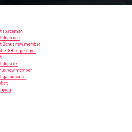
ot spaceman
t depo qris
ot Bonus new member
obet88 terpercaya
t
ot depo 5k
nus new member
t gacor hari ini
obet
hjong