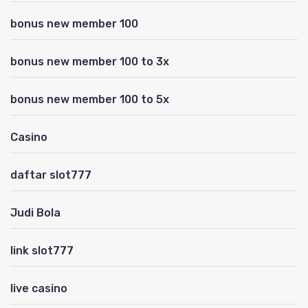
bonus new member 100
bonus new member 100 to 3x
bonus new member 100 to 5x
Casino
daftar slot777
Judi Bola
link slot777
live casino