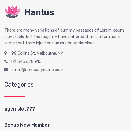
There are many variations of dummy passages of Lorem Ipsum
a available, but the majority have suffered that is alteration in
some that form injected humour or randomised.
198 Collins St, Melbourne, NY
12) 345 678 910
email@companyname.com
Categories
agen slot777
Bonus New Member