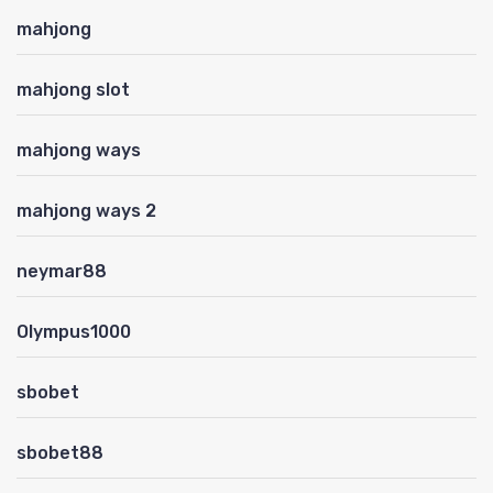
mahjong
mahjong slot
mahjong ways
mahjong ways 2
neymar88
Olympus1000
sbobet
sbobet88