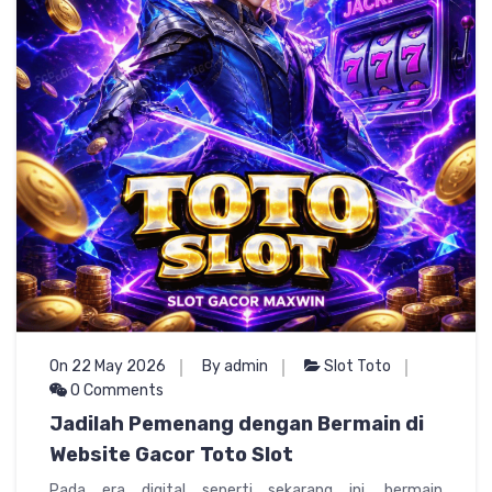
On 22 May 2026
By admin
Slot Toto
0 Comments
Jadilah Pemenang dengan Bermain di
Website Gacor Toto Slot
Pada era digital seperti sekarang ini, bermain