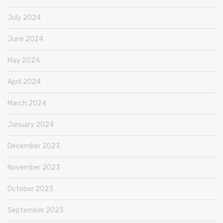
July 2024
June 2024
May 2024
April 2024
March 2024
January 2024
December 2023
November 2023
October 2023
September 2023