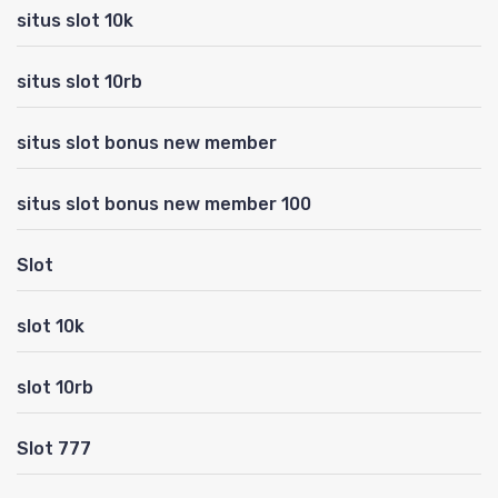
situs slot 10k
situs slot 10rb
situs slot bonus new member
situs slot bonus new member 100
Slot
slot 10k
slot 10rb
Slot 777