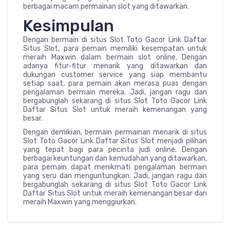
berbagai macam permainan slot yang ditawarkan.
Kesimpulan
Dengan bermain di situs Slot Toto Gacor Link Daftar
Situs Slot, para pemain memiliki kesempatan untuk
meraih Maxwin dalam bermain slot online. Dengan
adanya fitur-fitur menarik yang ditawarkan dan
dukungan customer service yang siap membantu
setiap saat, para pemain akan merasa puas dengan
pengalaman bermain mereka. Jadi, jangan ragu dan
bergabunglah sekarang di situs Slot Toto Gacor Link
Daftar Situs Slot untuk meraih kemenangan yang
besar.
Dengan demikian, bermain permainan menarik di situs
Slot Toto Gacor Link Daftar Situs Slot menjadi pilihan
yang tepat bagi para pecinta judi online. Dengan
berbagai keuntungan dan kemudahan yang ditawarkan,
para pemain dapat menikmati pengalaman bermain
yang seru dan menguntungkan. Jadi, jangan ragu dan
bergabunglah sekarang di situs Slot Toto Gacor Link
Daftar Situs Slot untuk meraih kemenangan besar dan
meraih Maxwin yang menggiurkan.