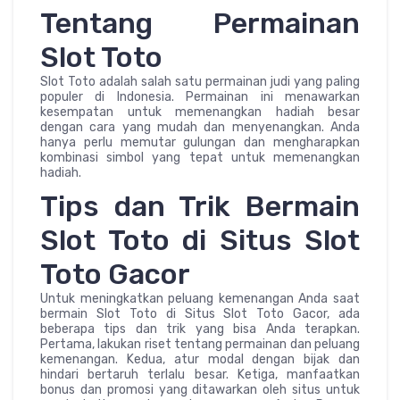
Tentang Permainan
Slot Toto
Slot Toto adalah salah satu permainan judi yang paling
populer di Indonesia. Permainan ini menawarkan
kesempatan untuk memenangkan hadiah besar
dengan cara yang mudah dan menyenangkan. Anda
hanya perlu memutar gulungan dan mengharapkan
kombinasi simbol yang tepat untuk memenangkan
hadiah.
Tips dan Trik Bermain
Slot Toto di Situs Slot
Toto Gacor
Untuk meningkatkan peluang kemenangan Anda saat
bermain Slot Toto di Situs Slot Toto Gacor, ada
beberapa tips dan trik yang bisa Anda terapkan.
Pertama, lakukan riset tentang permainan dan peluang
kemenangan. Kedua, atur modal dengan bijak dan
hindari bertaruh terlalu besar. Ketiga, manfaatkan
bonus dan promosi yang ditawarkan oleh situs untuk