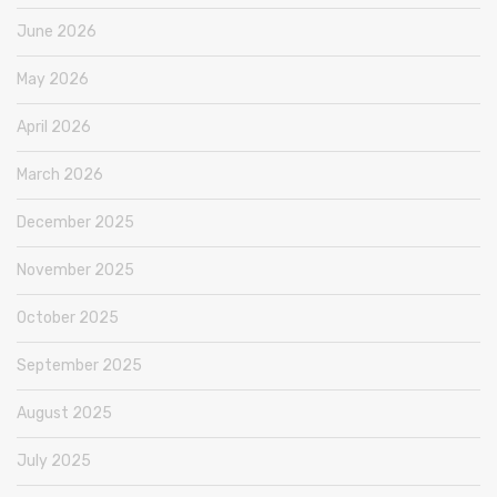
June 2026
May 2026
April 2026
March 2026
December 2025
November 2025
October 2025
September 2025
August 2025
July 2025